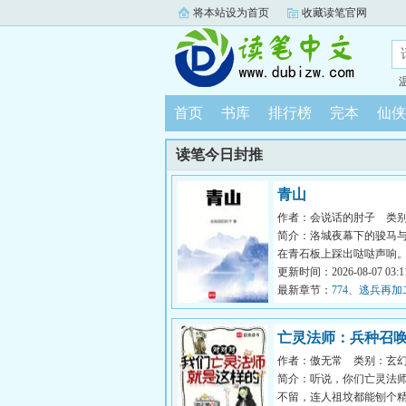
将本站设为首页
收藏读笔官网
首页
书库
排行榜
完本
仙侠
读笔今日封推
青山
作者：会说话的肘子
类
简介：洛城夜幕下的骏马
在青石板上踩出哒哒声响
生故事中的人物，从云瀑中来
更新时间：2026-08-07 03:11
最新章节：
774、逃兵再加
亡灵法师：兵种召
作者：傲无常
类别：玄
简介：听说，你们亡灵法
不留，连人祖坟都能刨个