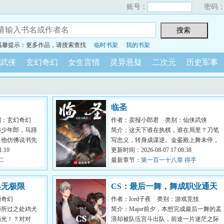
账号：
密码
温馨提示：更多作品，请搜索查找
临时书架
我的书架
武侠
玄幻奇幻
女生言情
灵异悬疑
二次元
历史军事
临圣
别：玄幻奇幻
作者：卖报小郎君
类别：仙侠武侠
与少年郎，马蹄
简介：这天下谁在执棋，谁在局里？刀笔
。他仿佛说书先
写忠义，转身成谋逆。金銮殿上舞未停，
...
:10
江山半壁已凋零。谁在封王拜...
更新时间：2026-08-07 17:08:38
二
最新章节：
第一百一十八章 得手
唤无极限
CS：最后一舞，舞成职业通天
幻奇幻
作者：Iced子夜
类别：游戏竞技
代
师所过之处鸡犬
简介：Major前夕，本想完成最后一舞的孟
精光！？对对
浪却被队伍宫斗出队，前途一片迷茫之际