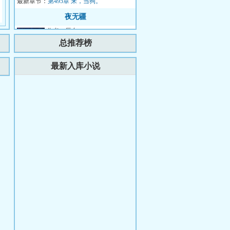
最新章节：
国要债，结果却被...
第495章 来，当狗。
夜无疆
作者：辰东
简介：那一天太阳落下再也没有
总推荐榜
升起……...
更新时间：2026-08-07 18:07:29
最新入库小说
最新章节：
第781章 现任与前任决高下
登神
作者：蝶舞桃花
简介：天上有天。人上有人。生
于无量数生灵间，命如蝼蚁。秉
情，守欲，破妄，临真。携百折
更新时间：2026-08-08 01:51:48
最新章节：
不移之念，持万...
第七百三十二章 九日横空，一
梦窥天
宋檀记事
作者：荆棘之歌
简介：一句话简介：从修真界穿
越回来后，我回老家种地开直播
卖菜了！修成金丹渡劫失败的宋
更新时间：2026-08-08 03:02:34
最新章节：
檀回到现代，发...
1916.有色眼镜
主播凶猛