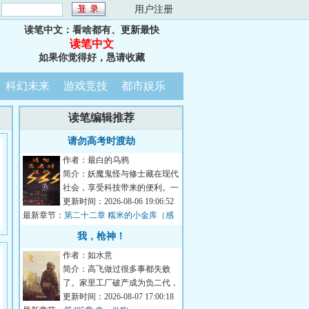
：
用户注册
读笔中文：看啥都有、更新最快
读笔中文
如果你觉得好，恳请收藏
科幻未来
游戏竞技
都市娱乐
读笔编辑推荐
请勿高考时渡劫
作者：最白的乌鸦
简介：妖魔鬼怪与修士藏在现代
社会，享受科技带来的便利。一
千岁树妖冒充名贵古树，月月领
更新时间：2026-08-06 19:06:52
最新章节：
取政府补贴；八...
第二十二章 糯米的小金库（感
谢威严满满蕾咪莉雅的盟主）
我，枪神！
作者：如水意
简介：高飞做过很多事都失败
了。家里工厂破产成为负二代，
送过外卖跑过网约车，无奈去俄
更新时间：2026-08-07 17:00:18