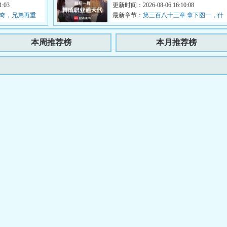
师...
:03
忽然觉醒了《Goat养成系统...
更新时间：2026-08-06 16:10:08
林奇，兄弟再重
最新章节：
第三百八十三章 拿下图一，什
么叫无为而治的指挥艺术啊！
本周推荐榜
本月推荐榜