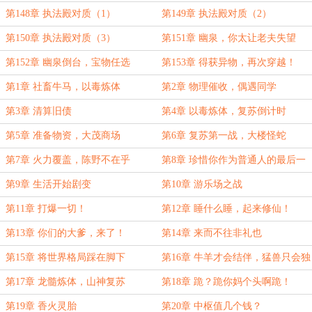
第148章 执法殿对质（1）
第149章 执法殿对质（2）
第150章 执法殿对质（3）
第151章 幽泉，你太让老夫失望
了！
第152章 幽泉倒台，宝物任选
第153章 得获异物，再次穿越！
第1章 社畜牛马，以毒炼体
第2章 物理催收，偶遇同学
第3章 清算旧债
第4章 以毒炼体，复苏倒计时
第5章 准备物资，大茂商场
第6章 复苏第一战，大楼怪蛇
第7章 火力覆盖，陈野不在乎
第8章 珍惜你作为普通人的最后一
天吧
第9章 生活开始剧变
第10章 游乐场之战
第11章 打爆一切！
第12章 睡什么睡，起来修仙！
第13章 你们的大爹，来了！
第14章 来而不往非礼也
第15章 将世界格局踩在脚下
第16章 牛羊才会结伴，猛兽只会独
行。
第17章 龙髓炼体，山神复苏
第18章 跪？跪你妈个头啊跪！
第19章 香火灵胎
第20章 中枢值几个钱？