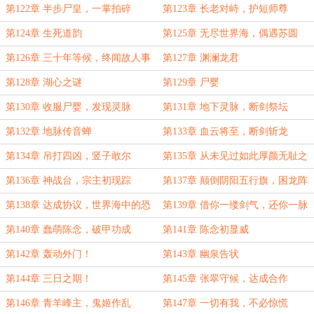
第122章 半步尸皇，一掌拍碎
第123章 长老对峙，护短师尊
第124章 生死道韵
第125章 无尽世界海，偶遇苏圆
第126章 三十年等候，终闻故人事
第127章 渊澜龙君
第128章 湖心之谜
第129章 尸婴
第130章 收服尸婴，发现灵脉
第131章 地下灵脉，断剑祭坛
第132章 地脉传音蝉
第133章 血云将至，断剑斩龙
第134章 吊打四凶，竖子敢尔
第135章 从未见过如此厚颜无耻之
人
第136章 神战台，宗主初现踪
第137章 颠倒阴阳五行旗，困龙阵
第138章 达成协议，世界海中的恐
第139章 借你一缕剑气，还你一脉
怖
灵气
第140章 蠢萌陈念，破甲功成
第141章 陈念初显威
第142章 轰动外门！
第143章 幽泉告状
第144章 三日之期！
第145章 张翠守候，达成合作
第146章 青羊峰主，鬼姬作乱
第147章 一切有我，不必惊慌