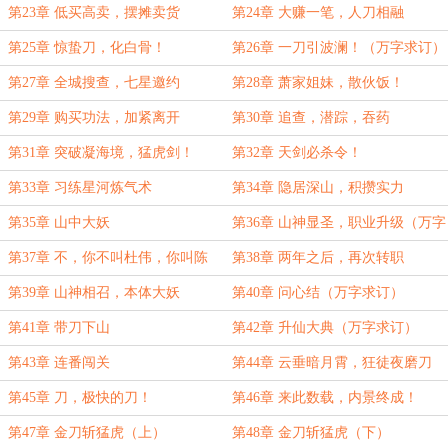
第23章 低买高卖，摆摊卖货
第24章 大赚一笔，人刀相融
第25章 惊蛰刀，化白骨！
第26章 一刀引波澜！（万字求订）
第27章 全城搜查，七星邀约
第28章 萧家姐妹，散伙饭！
第29章 购买功法，加紧离开
第30章 追查，潜踪，吞药
第31章 突破凝海境，猛虎剑！
第32章 天剑必杀令！
第33章 习练星河炼气术
第34章 隐居深山，积攒实力
第35章 山中大妖
第36章 山神显圣，职业升级（万字
求订）
第37章 不，你不叫杜伟，你叫陈
第38章 两年之后，再次转职
野！
第39章 山神相召，本体大妖
第40章 问心结（万字求订）
第41章 带刀下山
第42章 升仙大典（万字求订）
第43章 连番闯关
第44章 云垂暗月霄，狂徒夜磨刀
第45章 刀，极快的刀！
第46章 来此数载，内景终成！
（1.1W字求订）
第47章 金刀斩猛虎（上）
第48章 金刀斩猛虎（下）