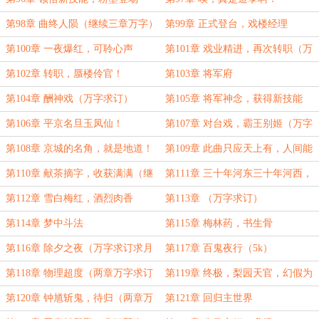
第98章 曲终人陨（继续三章万字）
第99章 正式登台，戏楼经理
第100章 一夜爆红，可聆心声
第101章 戏业精进，再次转职（万
字求订）
第102章 转职，蜃楼伶官！
第103章 将军府
第104章 酬神戏（万字求订）
第105章 将军神念，获得新技能
第106章 平京名旦玉凤仙！
第107章 对台戏，霸王别姬（万字
求订）
第108章 京城的名角，就是地道！
第109章 此曲只应天上有，人间能
得几回闻
第110章 献茶摘字，收获满满（继
第111章 三十年河东三十年河西，
续万字求订）
莫欺庶子穷
第112章 雪白梅红，酒烈肉香
第113章 （万字求订）
第114章 梦中斗法
第115章 梅林药，书生骨
第116章 除夕之夜（万字求订求月
第117章 百鬼夜行（5k）
票）
第118章 物理超度（两章万字求订
第119章 终极，梨园天官，幻假为
阅）
真！！
第120章 钟馗斩鬼，待归（两章万
第121章 回归主世界