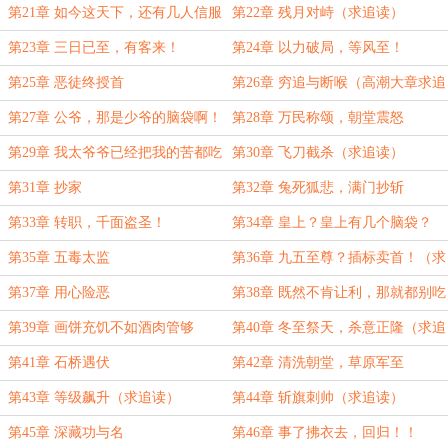
第21章 如今这天下，还有几人信服
第22章 残月对峙（求追读）
王法！
第23章 三日已至，有客来！
第24章 以力破局，等风至！
第25章 恶徒终授首
第26章 穷追与断喉（高潮大章求追
读！！！）
第27章 公爷，那是少爷的脑袋啊！
第28章 万民称颂，朝堂震怒
第29章 我太爷爷已经把我的苦都吃
第30章 飞刀截杀（求追读）
完了！
第31章 抄家
第32章 兔死狐悲，满门抄斩
第33章 转职，千面盗圣！
第34章 皇上？皇上有几个脑袋？
第35章 五毒太监
第36章 九五至尊？插标卖首！（求
追读）
第37章 用心险恶
第38章 既然不肯让利，那就都别吃
了！（求追读！）
第39章 画饼充饥不如酒肉管够
第40章 冬至祭天，杀意正隆（求追
读）
第41章 石桥遇伏
第42章 清洗朝堂，草原军至
第43章 等级飙升（求追读）
第44章 斩旗刺帅（求追读）
第45章 深藏功与名
第46章 事了拂衣去，回归！！