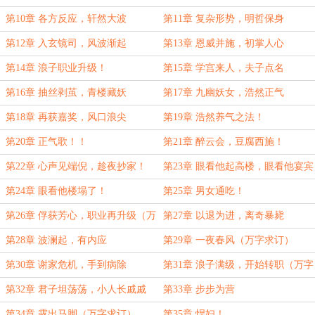
第10章 各方反应，轩然大波
第11章 复杂形势，明哲保身
第12章 入玄镜司，风波渐起
第13章 恩威并施，初掌人心
第14章 浪子职业升级！
第15章 学宫来人，夫子点名
第16章 抽丝剥茧，青楼藏妖
第17章 九幽妖女，浩然正气
第18章 再获嘉奖，风口浪尖
第19章 浩然养气之法！
第20章 正气歌！！
第21章 醉云会，豆腐西施！
第22章 心声见端倪，趁夜抄家！
第23章 眼看他起高楼，眼看他宴宾
客
第24章 眼看他楼塌了！
第25章 男女通吃！
第26章 俘获芳心，职业再升级（万
第27章 以退为进，离奇暴毙
字求订求月票）
第28章 波澜起，有内应
第29章 一夜春风（万字求订）
第30章 谢家危机，手到病除
第31章 浪子满级，开始转职（万字
求订）
第32章 君子坦荡荡，小人长戚戚
第33章 步步为营
第34章 露出马脚（万字求订）
第35章 悍妇！