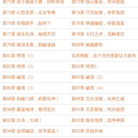
第71章 君子藏器于身，待时而动
第72章 核心集会，共同请愿
第73章 心思各异，众女争锋
第74章 巧舌如簧，各怀鬼胎
第75章 你我联手，如何？
第76章 挣脱枷锁，得获逍遥
第77章 保全自身，秘境开启
第78章 大衍之术，无解迷宫
第79章 推演无着，刺破迷镜
第80章 疯癫萝莉
第81章 绝境（1）
实在抱歉，这个月的更新让大家失
望了
第82章 绝境（2）
第83章 绝境3
第84章 破境（1）
第85章 破境（2）
第86章 破境（3）
第87章 破境（4）
第88章 勘破门槛，碎婴化神！
第89章 言出法随，化神之威
第90章 重返地球，整理实力
第91章 天宫基地，闭关梳理
第92章 出关，大成！
第93章 炼化地球，战争神国
第94章 全球喊话，何等霸道！
第95章 开始升格