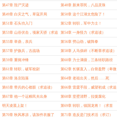
第47章 毁尸灭迹
第48章 新来罪民，八品灵珠
第49章 白灾之气，草寇开局
第50章 这个江湖太危险了！
第51章 石头功入门
第52章 转职，军中力士！
第53章 山谷伏击，项家天骄（求追
第54章 一身怪力（求追读）
读）
第55章 举鼎，亲兵
第56章 劈山劲，破阵拳
第57章 护旗兵，古战场
第58章 人马俱碎（不断章求追读）
第59章 重骑冲锋
第60章 力士满级，三条转职路径
第61章 转职，破军校尉
第62章 长驱直入，白骨盈野（卑微
的再求一下追读）
第63章 洛京陷落
第64章 老祖出关，然后……死
了！？
第65章 带兵的心都脏（求追读）
第66章 雷霆手段，威望初成（求追
读）
第67章 他一个运粮民夫出身
第68章 坚壁清野，拉拢腐化
明天凌晨上架！
第69章 转职，镇国龙将！（求首
订）
第70章 秋风寒凉，该加件衣服了
第71章 造反是门技术活（求订）