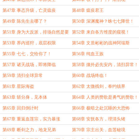
第47章 事态升级，亡灵瘟疫
第48章 瘟疫君王
第49章 陈先生去哪了？
第50章 深渊魔神？蛛七七降世！
第51章 身为大反派，排场自然是要
第52章 来自各方维度的窥视！
有的！
第53章 界内巡狩，底层权限
第54章 文质彬彬的战神阿瑞斯
第55章 七七，交给你了！
第56章 纯血王族
第57章 诸天战场，即将降临
第58章 攘外必先安内，清扫异常！
第59章 清扫全球异常
第60章 战场终临！
第61章 星际海盗
第62章 太微残剑，奉约镇界
第63章 斩分身，见本体
第64章 人类的赞歌是勇气的赞歌！
第65章 回归倒计时
第66章 极暗之处沉睡的大恐怖
第67章 重返血莲宗，实力暴涨
第68章 安抚各方，理清头绪
第69章 断剑之力，地龙兄弟
第70章 宗主出关，血莲秘境