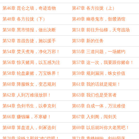
梯！
第46章 昆仑之墙，奇迹造物
第47章 各方拉拢（上）
第48章 各方拉拢（下）
第49章 幽巷鬼市，骷髅酒馆
第50章 黑市情报，做出决断
第51章 前往升仙梯，天穹战场
第52章 首战告捷，施以援手
第53章 新的任务
第54章 焚天煮海，净化万邪！
第55章 三道问题，一场赌约
第56章 惊天赌局，以五感为注
第57章 这一次，我要跟你赌命！
第58章 轮盘豪赌，万宝蛛界！
第59章 规则漏洞，蛛女价值
第60章 降服蛛女，变态规则
第61章 我的话就是规矩！
第62章 人到万难须放胆！
第63章 我们也是受害者
第64章 负剑书生，以拳克剑
第65章 自成一体，万法难侵
第66章 赚钱嘛，不寒碜！
第67章 入剑阁，闯剑关
第68章 算盘道人，剑冢选剑
第69章 以后就叫你大老黑吧！
第70章 没钱？那就“肉”偿吧！
第71章 青锋钟响，剑仙陨落