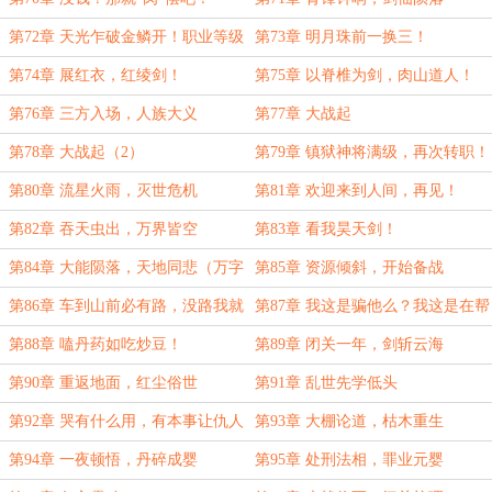
第72章 天光乍破金鳞开！职业等级
第73章 明月珠前一换三！
提升！
第74章 展红衣，红绫剑！
第75章 以脊椎为剑，肉山道人！
第76章 三方入场，人族大义
第77章 大战起
第78章 大战起（2）
第79章 镇狱神将满级，再次转职！
第80章 流星火雨，灭世危机
第81章 欢迎来到人间，再见！
第82章 吞天虫出，万界皆空
第83章 看我昊天剑！
第84章 大能陨落，天地同悲（万字
第85章 资源倾斜，开始备战
求订）
第86章 车到山前必有路，没路我就
第87章 我这是骗他么？我这是在帮
绕着走
他！
第88章 嗑丹药如吃炒豆！
第89章 闭关一年，剑斩云海
第90章 重返地面，红尘俗世
第91章 乱世先学低头
第92章 哭有什么用，有本事让仇人
第93章 大棚论道，枯木重生
也哭！
第94章 一夜顿悟，丹碎成婴
第95章 处刑法相，罪业元婴