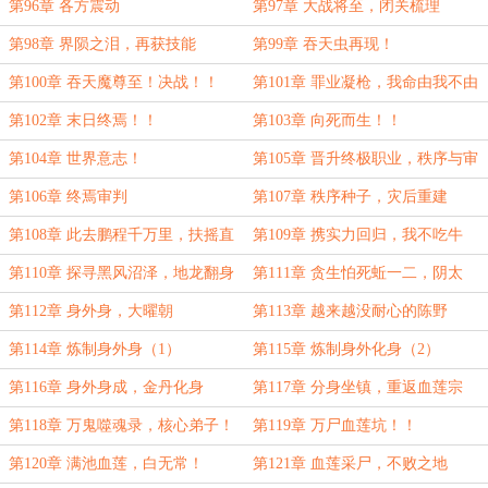
第96章 各方震动
第97章 大战将至，闭关梳理
第98章 界陨之泪，再获技能
第99章 吞天虫再现！
第100章 吞天魔尊至！决战！！
第101章 罪业凝枪，我命由我不由
天！
第102章 末日终焉！！
第103章 向死而生！！
第104章 世界意志！
第105章 晋升终极职业，秩序与审
判！
第106章 终焉审判
第107章 秩序种子，灾后重建
第108章 此去鹏程千万里，扶摇直
第109章 携实力回归，我不吃牛
上九重天
肉！
第110章 探寻黑风沼泽，地龙翻身
第111章 贪生怕死蚯一二，阴太
岁！
第112章 身外身，大曜朝
第113章 越来越没耐心的陈野
第114章 炼制身外身（1）
第115章 炼制身外化身（2）
第116章 身外身成，金丹化身
第117章 分身坐镇，重返血莲宗
第118章 万鬼噬魂录，核心弟子！
第119章 万尸血莲坑！！
第120章 满池血莲，白无常！
第121章 血莲采尸，不败之地