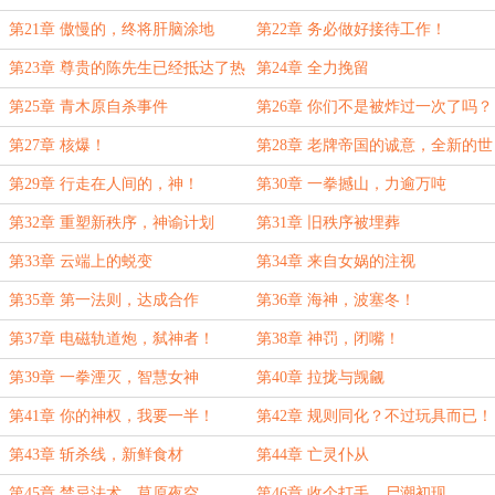
第21章 傲慢的，终将肝脑涂地
第22章 务必做好接待工作！
第23章 尊贵的陈先生已经抵达了热
第24章 全力挽留
烈欢迎他的伦敦
第25章 青木原自杀事件
第26章 你们不是被炸过一次了吗？
第27章 核爆！
第28章 老牌帝国的诚意，全新的世
界格局
第29章 行走在人间的，神！
第30章 一拳撼山，力逾万吨
第32章 重塑新秩序，神谕计划
第31章 旧秩序被埋葬
第33章 云端上的蜕变
第34章 来自女娲的注视
第35章 第一法则，达成合作
第36章 海神，波塞冬！
第37章 电磁轨道炮，弑神者！
第38章 神罚，闭嘴！
第39章 一拳湮灭，智慧女神
第40章 拉拢与觊觎
第41章 你的神权，我要一半！
第42章 规则同化？不过玩具而已！
第43章 斩杀线，新鲜食材
第44章 亡灵仆从
第45章 禁忌法术，草原夜空
第46章 收个打手，尸潮初现