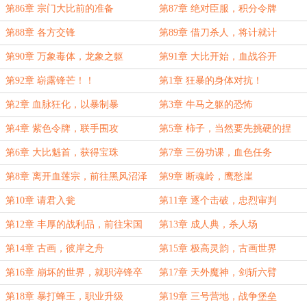
第86章 宗门大比前的准备
第87章 绝对臣服，积分令牌
第88章 各方交锋
第89章 借刀杀人，将计就计
第90章 万象毒体，龙象之躯
第91章 大比开始，血战谷开
第92章 崭露锋芒！！
第1章 狂暴的身体对抗！
第2章 血脉狂化，以暴制暴
第3章 牛马之躯的恐怖
第4章 紫色令牌，联手围攻
第5章 柿子，当然要先挑硬的捏
第6章 大比魁首，获得宝珠
第7章 三份功课，血色任务
第8章 离开血莲宗，前往黑风沼泽
第9章 断魂岭，鹰愁崖
第10章 请君入瓮
第11章 逐个击破，忠烈审判
第12章 丰厚的战利品，前往宋国
第13章 成人典，杀人场
第14章 古画，彼岸之舟
第15章 极高灵韵，古画世界
第16章 崩坏的世界，就职淬锋卒
第17章 天外魔神，剑斩六臂
第18章 暴打蜂王，职业升级
第19章 三号营地，战争堡垒