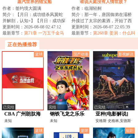
蒸汽世界的猎宝船
谁说天庭没有人情世故？
作者：签约境大圆满
作者：临湖轻舸
简介：【月日：成功猎杀风翼蛇
简介：那一年，唐国御弟在灞桥
并解剖，认知+】【月日：成功探
外接过了太宗的素酒，开始了西
索荒废空岛并撤离。获得“微型差
更新时间：2026-08-08 02:47:12
行求法之路。那一年，天庭大长
更新时间：2026-08-07 22:05:39
分机”，可...
最新章节：
第71章 一万五千金马
公主思凡下界，...
最新章节：
第268章 姜润：什么叫
克！
西梁女帝盯上了贫道？
正在热播推荐
篮球
国产动漫
影视解说
已完结
完结
已完结
CBA 广州朗肽海
钢铁飞龙之乐乐
亚种[电影解说]
本vs山东高速
未知
成长记
未知
安格斯·史格林,安德斯·
霍夫,IrinaMovila,
20250113
篮球
篮球
短剧