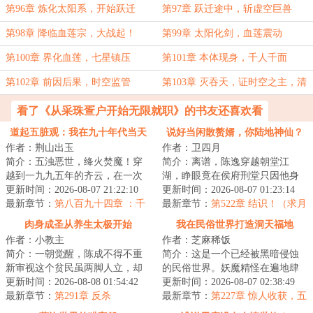
第96章 炼化太阳系，开始跃迁
第97章 跃迁途中，斩虚空巨兽
第98章 降临血莲宗，大战起！
第99章 太阳化剑，血莲震动
第100章 界化血莲，七星镇压
第101章 本体现身，千人千面
第102章 前因后果，时空监管
第103章 灭吞天，证时空之主，清
理诸天！
看了《从采珠疍户开始无限就职》的书友还喜欢看
道起五脏观：我在九十年代当天
说好当闲散赘婿，你陆地神仙？
作者：荆山出玉
作者：卫四月
师
简介：五浊恶世，绛火焚魔！穿
简介：离谱，陈逸穿越朝堂江
越到一九九五年的齐云，在一次
湖，睁眼竟在侯府刑堂只因他身
山村的婚宴上。一则关于“神仙
更新时间：2026-08-07 21:22:10
为赘婿，却在大婚之日逃婚。不
更新时间：2026-08-07 01:23:14
山”传说，将他...
最新章节：
第八百九十四章 ：千
但不受侯府待见，...
最新章节：
第522章 结识！（求月
年一见，山门仍在
票）
肉身成圣从养生太极开始
我在民俗世界打造洞天福地
作者：小教主
作者：芝麻稀饭
简介：一朝觉醒，陈成不得不重
简介：这是一个已经被黑暗侵蚀
新审视这个贫民虽两脚人立，却
的民俗世界。妖魔精怪在遍地肆
与待宰牲口无异的世界……人
更新时间：2026-08-08 01:54:42
意生长，人族只能在夹缝中艰难
更新时间：2026-08-07 02:38:49
祸，诡厄，天倾…...
最新章节：
第291章 反杀
求生。沈易一朝...
最新章节：
第227章 惊人收获，五
方上冥福地！