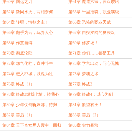
第60章 国运之刀
第61章 魔道六宗，凌双璎珞
第62章 势同水火，两相奈何
第63章 千里招魂，职业满级
第64章 转职，情欲之主！
第65章 恐怖的职业天赋
第66章 翻手为云，玩弄人心
第67章 自投罗网的夏凌双
第68章 作茧自缚
第69章 修罗场！
第70章 彻底沦陷
第71章 你们……都是工具！
第72章 怨气化柱，直冲斗牛
第73章 学宫出动，问心无愧
第74章 进入郡城，以魂为牲
第75章 梦魂之术
第76章 终战（1）
第77章 终战2
第78章 终战3燃我七情，铸我心
第79章 终战4：以心为剑
剑！
第80章 少年仗剑斩妖邪，待归
第81章 欲望君王！
第82章 善后（1）
第83章 善后（2）
第84章 天下奇女尽入囊中，回归
第85章 实力暴涨