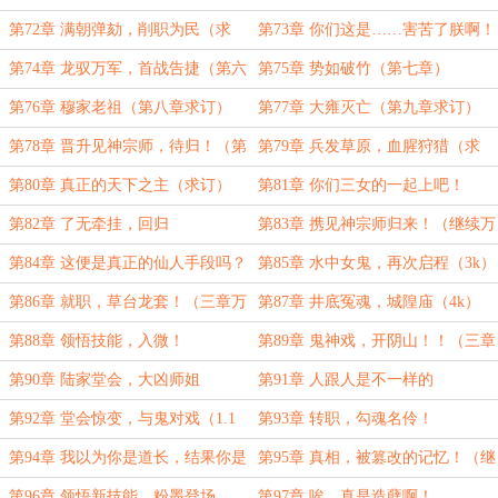
（求首订）
第72章 满朝弹劾，削职为民（求
第73章 你们这是……害苦了朕啊！
订）
（第五章求订）
第74章 龙驭万军，首战告捷（第六
第75章 势如破竹（第七章）
章）
第76章 穆家老祖（第八章求订）
第77章 大雍灭亡（第九章求订）
第78章 晋升见神宗师，待归！（第
第79章 兵发草原，血腥狩猎（求
十章吐血求订！）
订）
第80章 真正的天下之主（求订）
第81章 你们三女的一起上吧！
第82章 了无牵挂，回归
第83章 携见神宗师归来！（继续万
字求订！）
第84章 这便是真正的仙人手段吗？
第85章 水中女鬼，再次启程（3k）
（4K）
第86章 就职，草台龙套！（三章万
第87章 井底冤魂，城隍庙（4k）
字求订）
第88章 领悟技能，入微！
第89章 鬼神戏，开阴山！！（三章
万字求订求月票）
第90章 陆家堂会，大凶师姐
第91章 人跟人是不一样的
第92章 堂会惊变，与鬼对戏（1.1
第93章 转职，勾魂名伶！
万求订）
第94章 我以为你是道长，结果你是
第95章 真相，被篡改的记忆！（继
拳师？
续万字求订求票）
第96章 领悟新技能，粉墨登场
第97章 唉，真是造孽啊！