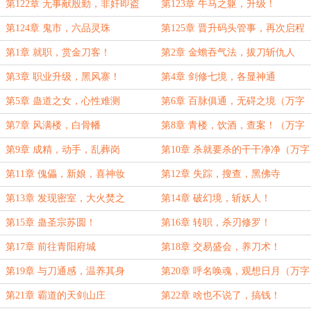
字求订）
第122章 无事献殷勤，非奸即盗
第123章 牛马之躯，升级！
（万字求订）
第124章 鬼市，六品灵珠
第125章 晋升码头管事，再次启程
（三章1.1万求订）
第1章 就职，赏金刀客！
第2章 金蟾吞气法，拔刀斩仇人
第3章 职业升级，黑风寨！
第4章 剑修七境，各显神通
第5章 蛊道之女，心性难测
第6章 百脉俱通，无碍之境（万字
求票）
第7章 风满楼，白骨幡
第8章 青楼，饮酒，查案！（万字
求月票）
第9章 成精，动手，乱葬岗
第10章 杀就要杀的干干净净（万字
求订）
第11章 傀儡，新娘，喜神妆
第12章 失踪，搜查，黑佛寺
第13章 发现密室，大火焚之
第14章 破幻境，斩妖人！
第15章 蛊圣宗苏圆！
第16章 转职，杀刃修罗！
第17章 前往青阳府城
第18章 交易盛会，养刀术！
第19章 与刀通感，温养其身
第20章 呼名唤魂，观想日月（万字
求订）
第21章 霸道的天剑山庄
第22章 啥也不说了，搞钱！