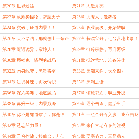
第20章 世界过往
第21章 人造月亮
第22章 规则类怪物，驴脸男子
第23章 哭丧人，送葬者
第24章 突破，证道内景！！！
第25章 职业满级，开始转职
第26章 天不给路，那就刨出一条路
第27章 获赠宝丹，七号营地出事！
来
第28章 遭遇诡异，寂静人！
第29章 打碎寂静，再升两级
第30章 蜃楼鬼，惨烈的战场
第31章 抵达营地，准备淬体
第32章 肉身蜕变，黑潮将至
第33章 黑潮来临，大杀四方
第34章 进境神速，再次转职
第35章 黑渊之谜
第36章 深入黑渊，地底魔胎
第37章 镇魔都尉，职业升级
第38章 再升一级，内景巅峰
第39章 逐个击杀，魔胎出手
第40章 你不是知道错了，你是怕
第41章 一粒金丹吞入腹，我命由我
了！
不由天！
第42章 遗忘的力量！
第43章 来自古老存在的注视
第44章 天穹作战，接仙台，升仙
第45章 要塞势力，三足鼎立