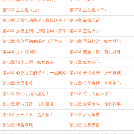
第36章 玉泥观（上）
第37章 玉泥观（下）
第38章 天雷勾动地火，直接认主！
第39章 获得罪证
第40章 深夜上朝，虎狼之词（万字
第41章 直达天听
求订）
第42章 将尊严彻底碾碎（万字求
第43章 再获封赏，妖女登门
订）
第44章 太师府问对
第45章 安置白婕，前往城外
第46章 清尘归宿，妖女兴奋
第47章 妖女惑心
第48章 心弦之主的强大，一点奖励
第49章 长街遇袭，正气显威
第50章 大儒出关！
第51章 公羊春秋，直指本心
第52章 辩经，我不如她！
第53章 你，为何不避？
第54章 职业升级，技能暴涨
第55章 朝堂争斗，便宜行事
第56章 天灾？不，是人祸！
第57章 人间炼狱
第58章 斩将夺城
第59章 丧尽天良