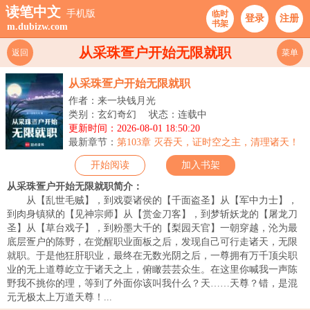
读笔中文
手机版
临时
登录
注册
书架
m.dubizw.com
从采珠疍户开始无限就职
返回
菜单
从采珠疍户开始无限就职
作者：来一块钱月光
类别：玄幻奇幻
状态：连载中
更新时间：2026-08-01 18:50:20
最新章节：
第103章 灭吞天，证时空之主，清理诸天！
开始阅读
加入书架
从采珠疍户开始无限就职简介：
从【乱世毛贼】，到戏耍诸侯的【千面盗圣】从【军中力士】，
到肉身镇狱的【见神宗师】从【赏金刀客】，到梦斩妖龙的【屠龙刀
圣】从【草台戏子】，到粉墨大千的【梨园天官】一朝穿越，沦为最
底层疍户的陈野，在觉醒职业面板之后，发现自己可行走诸天，无限
就职。于是他狂肝职业，最终在无数光阴之后，一尊拥有万千顶尖职
业的无上道尊屹立于诸天之上，俯瞰芸芸众生。在这里你喊我一声陈
野我不挑你的理，等到了外面你该叫我什么？天……天尊？错，是混
元无极太上万道天尊！...