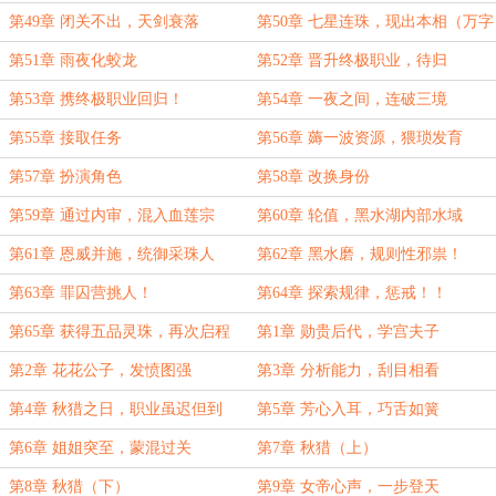
第49章 闭关不出，天剑衰落
第50章 七星连珠，现出本相（万字
求订）
第51章 雨夜化蛟龙
第52章 晋升终极职业，待归
第53章 携终极职业回归！
第54章 一夜之间，连破三境
第55章 接取任务
第56章 薅一波资源，猥琐发育
第57章 扮演角色
第58章 改换身份
第59章 通过内审，混入血莲宗
第60章 轮值，黑水湖内部水域
第61章 恩威并施，统御采珠人
第62章 黑水磨，规则性邪祟！
第63章 罪囚营挑人！
第64章 探索规律，惩戒！！
第65章 获得五品灵珠，再次启程
第1章 勋贵后代，学宫夫子
（7K）
第2章 花花公子，发愤图强
第3章 分析能力，刮目相看
第4章 秋猎之日，职业虽迟但到
第5章 芳心入耳，巧舌如簧
（万字求订）
第6章 姐姐突至，蒙混过关
第7章 秋猎（上）
第8章 秋猎（下）
第9章 女帝心声，一步登天