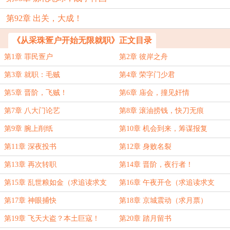
第92章 出关，大成！
《从采珠疍户开始无限就职》正文目录
第1章 罪民疍户
第2章 彼岸之舟
第3章 就职：毛贼
第4章 荣字门少君
第5章 晋阶，飞贼！
第6章 庙会，撞见奸情
第7章 八大门论艺
第8章 滚油捞钱，快刀无痕
第9章 腕上削纸
第10章 机会到来，筹谋报复
第11章 深夜投书
第12章 身败名裂
第13章 再次转职
第14章 晋阶，夜行者！
第15章 乱世粮如金（求追读求支
第16章 午夜开仓（求追读求支
持）
持！）
第17章 神眼捕快
第18章 京城震动（求月票）
第19章 飞天大盗？本土巨寇！
第20章 踏月留书