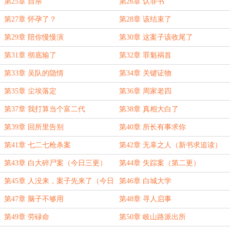
第25章 自杀
第26章 认罪书
第27章 怀孕了？
第28章 该结束了
第29章 陪你慢慢演
第30章 这案子该收尾了
第31章 彻底输了
第32章 罪魁祸首
第33章 吴队的隐情
第34章 关键证物
第35章 尘埃落定
第36章 周家老四
第37章 我打算当个富二代
第38章 真相大白了
第39章 回所里告别
第40章 所长有事求你
第41章 七二七枪杀案
第42章 无辜之人（新书求追读）
第43章 白大碎尸案（今日三更）
第44章 失踪案（第二更）
第45章 人没来，案子先来了（今日
第46章 白城大学
第三更）
第47章 脑子不够用
第48章 寻人启事
第49章 劳碌命
第50章 岐山路派出所