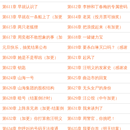
第611章 早就认识了
第612章 李翀和丁春梅的专属密码
（今日加更）
第613章 早就在一条船上了（加更
第614章 老莫（投月票可抽奖）
9）
第615章 两只老狐狸
第616章 把浪搅起来（有加更）
第617章 周奕都不敢想象的事（加
第618章 一罐健力宝
更10）
元旦快乐，抽奖结果公布
第619章 要杀白琳灭口吗？（感谢
凌破天的盟主）
第620章 她是不是帮凶（加更）
第621章 起风了
第622章 钥匙
第623章 汪明义的发家史（感谢凌
破天打赏的盟主-加更）
第624章 山海一号
第625章 曲边市的回复
第626章 山海集团的股权结构
第627章 无头女尸的身份
第628章 暗号（结案倒计时）
第629章 汪公馆（中午加更）
第630章 上阵亲兄弟（加更-结案倒
第631章 我来谈判了
计时）
第632章 （加更）你打算救汪明义
第633章 周警官，你挑吧！
吗？
第634章 您呼叫的号码无法接通
第635章 我要自首（明天结案）