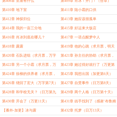
第408章 里屋有什么
第409章 肖冰！开门！（合章）
第410章 地下室
第411章 陆小霜的口供
第412章 神探归位
第413章 她应该很孤单
第414章 我的一亩三分地
第415章 好运来大饭店
第416章 肖冰到底在哪儿？
第417章 一语点醒梦中人
第418章 露露
第419章 他的心跳（求月票，明天
开始加更）
第420章 石队进组（求月票，万字
第421章 孙主任的协助（求月票，
大章）
万字大章）
第422章 另一个小霜（求月票，万
第423章 她过得好就行了（万更第
字大章）
四天，求月票）
第424章 徐柳的供养者（求月票，
第425章 我想出国（加更第6天）
万更第5天）
第426章 绕回了宏大（万字第7天）
第427章 自焚事件（日万第8天）
第428章 和学校无关？（日万第九
第429章 两个人格（日万第十天）
天）
第430章 开会了（万更11天）
第431章 凶手找到了（感谢‘布鲁姆
哈尔特’打赏的盟主-万更12天）
【番外-加更】冰与露
第432章 托梦（日万13天）