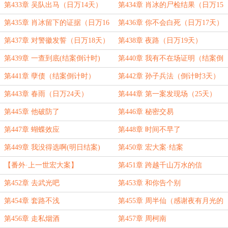
第433章 吴队出马（日万14天）
第434章 肖冰的尸检结果（日万15
天）
第435章 肖冰留下的证据（日万16
第436章 你不会白死（日万17天）
天-求个月票）
第437章 对警徽发誓（日万18天）
第438章 夜路（日万19天）
第439章 一查到底(结案倒计时)
第440章 我有不在场证明（结案倒
计时）
第441章 孽债（结案倒计时）
第442章 孙子兵法（倒计时3天）
第443章 春雨（日万24天）
第444章 第一案发现场（25天）
第445章 他破防了
第446章 秘密交易
第447章 蝴蝶效应
第448章 时间不早了
第449章 我没得选啊(明日结案)
第450章 宏大案·结案
【番外·上一世宏大案】
第451章 跨越千山万水的信
第452章 去武光吧
第453章 和你告个别
第454章 套路不浅
第455章 周半仙（感谢夜有月光的
盟主）
第456章 走私烟酒
第457章 周柯南