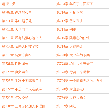
请假一天
第708章 年底了，回家了
第709章 许念的心事
第710章 不见不散
第711章 常山赵子龙
第712章 普法宣讲
第713章 大学同学
第714章 殉职
第715章 没有陆素心这个人
第716章 陆素心的任性
第717章 我来人间转了转
第718章 大案来袭
第719章 特大专案组
第720章 大巴车劫杀案
第721章 悍匪团伙
第722章 绝世悍匪黄金宝
第723章 爽文男主
第724章 需要一个嘴替
第725章 毛利小五郎来了！
第726章 一个籍籍无名的小学生
第727章 不是一个人在战斗
第728章 肃山热电厂
第729章 初次交锋
第730章 是狼是狗？
第731章 三号必须加入的理由
第732章 阿红