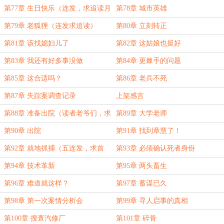
读）
第77章 生日快乐（连发，求追读月
第78章 城市英雄
票）
第79章 老狐狸（连发求追读）
第80章 立刻转正
第81章 该找媳妇儿了
第82章 这姑娘也挺好
第83章 我还有好多事没做
第84章 更棘手的问题
第85章 这合适吗？
第86章 老兵不死
第87章 失踪案调查记录
上架感言
第88章 准备出院（读者老爷们，求
第89章 大学老师
首订啊！！！）
第90章 出院
第91章 找到章慧了！
第92章 就地抓捕（五连发，求首
第93章 必须确认死者身份
订！！）
第94章 技术革新
第95章 两头畜生
第96章 难道就这样？
第97章 蓄谋已久
第98章 第一次案情分析会
第99章 寻人启事的真相
第100章 搜查汽修厂
第101章 碎骨