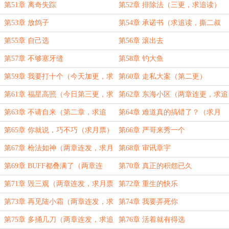
第51章 离奇失踪
第52章 排除法（三更，求追读）
第53章 放鸽子
第54章 承诺书（求追读，撕二叔
了）
第55章 自己选
第56章 滚出去
第57章 不够塞牙缝
第58章 钓大鱼
第59章 我要打十个（今天加更，求
第60章 走私大案（第二更）
追读）
第61章 福星高照（今日第三更，求
第62章 东海小区（两章连更，求追
追读）
读）
第63章 不请自来（第二章，求追
第64章 难道真的搞错了？（求月
读）
票）
第65章 你就说，巧不巧（求月票）
第66章 严哥来秀一个
第67章 枪法如神（两章连发，求月
第68章 审讯章宇
票）
第69章 BUFF都叠满了（两章连
第70章 真正的积怨已久
发，求月票追读）
第71章 毁三观（两章连发，求月票
第72章 重生的快乐
追读）
第73章 再见陆小霜（两章连发，求
第74章 我要弄死你
月票）
第75章 多捅几刀（两章连发，求追
第76章 活着就有得选