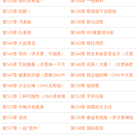
一千大奖）
第533章 报社里有鬼！
第534章 一份材料
第535章 陷阱！
第536章 那我就下去陪他
第537章 冯老板
第538章 新仇旧恨
第539章 白老师
第540章 803案案情分析
第541章 人前显圣
第542章 报社博弈
第543章 亮剑（求月票，可抽奖）
第544章 死生有命富贵在天（月票
抽奖）
第545章 艺校惨案（月票抽一千大
第546章 倪局！大案！（月票抽奖
奖）
最后一天）
第547章 破案的关键（票根2941中
第548章 我这烟好啊（2941中大奖
大奖了）
了）
第549章 少女白琳（2941兑奖啦）
第550章 报假警
第551章 三种可能性（2941请来领
第552章 平安佳苑
奖）
第553章 今晚月色真美
第554章 倒霉的王主任
第555章 误伤
第556章 秦超有危险（求月票继续
抽奖）
第557章 一起“意外”
第558章 国际医院