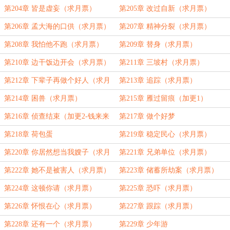
第204章 皆是虚妄（求月票）
第205章 改过自新（求月票）
第206章 孟大海的口供（求月票）
第207章 精神分裂（求月票）
第208章 我怕他不跑（求月票）
第209章 替身（求月票）
第210章 边干饭边开会（求月票）
第211章 三坡村（求月票）
第212章 下辈子再做个好人（求月
第213章 追踪（求月票）
票）
第214章 困兽（求月票）
第215章 雁过留痕（加更1）
第216章 侦查结束（加更2-钱来来
第217章 做个好梦
案自此完结）
第218章 荷包蛋
第219章 稳定民心（求月票）
第220章 你居然想当我嫂子（求月
第221章 兄弟单位（求月票）
票）
第222章 她不是被害人（求月票）
第223章 储蓄所劫案（求月票）
第224章 这顿你请（求月票）
第225章 恐吓（求月票）
第226章 怀恨在心（求月票）
第227章 跟踪（求月票）
第228章 还有一个（求月票）
第229章 少年游