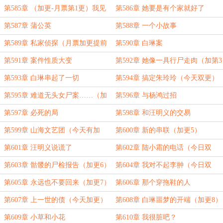
第585章 （加更-月票第1更）我见
第586章 她要是有个家就好了
过她爸
第587章 蒲公英
第588章 一个小故事
第589章 私家侦探（月票加更提前
第590章 白琳案
预支）
第591章 案件性质大变
第592章 她像一具行尸走肉（加第3
更）
第593章 白琳串起了一切
第594章 搞定朱玲玲（今天双更）
第595章 难道无头女尸案……（加
第596章 与杨鸿过招
更4）
第597章 必死的局
第598章 和汪明义的交易
第599章 山海文艺团（今天有加
第600章 新的串联（加更5）
更）
第601章 汪明义说谎了
第602章 陆小霜的电话（今日双
更）
第603章 骷髅的尸检报告（加更6）
第604章 我对不起李翀（今日双
更）
第605章 永远也不要回来（加更7）
第606章 那个穿拖鞋的人
第607章 上一世的债（今天加更）
第608章 白琳噩梦的开端（加更8）
第609章 小草和小花
第610章 我很脏吧？