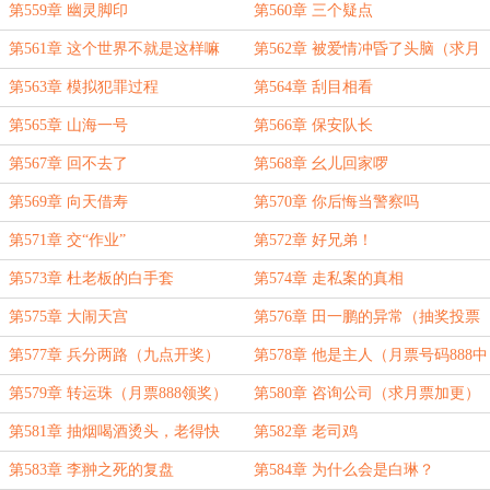
第559章 幽灵脚印
第560章 三个疑点
第561章 这个世界不就是这样嘛
第562章 被爱情冲昏了头脑（求月
票）
第563章 模拟犯罪过程
第564章 刮目相看
第565章 山海一号
第566章 保安队长
第567章 回不去了
第568章 幺儿回家啰
第569章 向天借寿
第570章 你后悔当警察吗
第571章 交“作业”
第572章 好兄弟！
第573章 杜老板的白手套
第574章 走私案的真相
第575章 大闹天宫
第576章 田一鹏的异常（抽奖投票
最后一天）
第577章 兵分两路（九点开奖）
第578章 他是主人（月票号码888中
奖了，快来领）
第579章 转运珠（月票888领奖）
第580章 咨询公司（求月票加更）
第581章 抽烟喝酒烫头，老得快
第582章 老司鸡
第583章 李翀之死的复盘
第584章 为什么会是白琳？