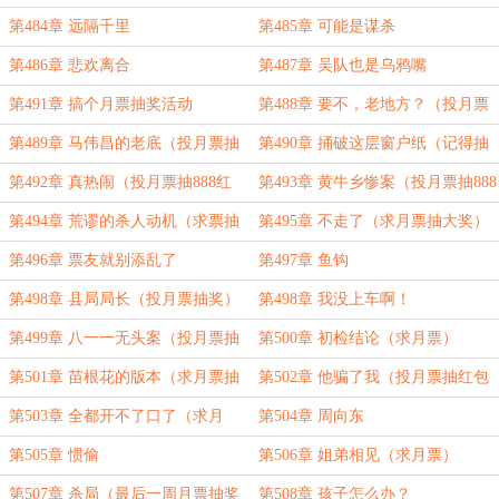
第484章 远隔千里
第485章 可能是谋杀
第486章 悲欢离合
第487章 吴队也是乌鸦嘴
第491章 搞个月票抽奖活动
第488章 要不，老地方？（投月票
可抽奖）
第489章 马伟昌的老底（投月票抽
第490章 捅破这层窗户纸（记得抽
大奖）
奖哦）
第492章 真热闹（投月票抽888红
第493章 黄牛乡惨案（投月票抽888
包）
红包）
第494章 荒谬的杀人动机（求票抽
第495章 不走了（求月票抽大奖）
奖）
第496章 票友就别添乱了
第497章 鱼钩
第498章 县局局长（投月票抽奖）
第498章 我没上车啊！
第499章 八一一无头案（投月票抽
第500章 初检结论（求月票）
大奖）
第501章 苗根花的版本（求月票抽
第502章 他骗了我（投月票抽红包
888红包）
啦）
第503章 全都开不了口了（求月
第504章 周向东
票）
第505章 惯偷
第506章 姐弟相见（求月票）
第507章 杀局（最后一周月票抽奖
第508章 孩子怎么办？