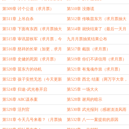
了）
第509章 讨个公道（求月票）
第510章 没撒谎
第511章 上吊自杀
第512章 传唤苗东方（求月票抽大
奖）
第513章 下面有东西（求月票抽大
第514章 就快结束了（最后一天月
奖）
票抽奖）
第515章 审讯苗铁军（求月票，今
九月月票抽奖结果公布
天加更）
第516章 慈祥的长辈（加更，求月
第517章 截肢（求月票）
票）
第518章 史健的死因（求月票）
第519章 你们不讲信用（求月票）
第520章 苗东方的动机
第521章 有鬼魂作祟（求月票）
第522章 孩子安然无恙（今天更新
第523章 西北·结案（两万字大章，
三万字-求月票！）
补盟主加更，求月票）
第524章 归途-武光卷开启
第525章 一场大火
第526章 ABC谋杀案
第528章 谢局的暗示
第529章 活判官
第530章 武光报到（感谢淡淡风雨
1987的第二个盟主）
第531章 今天几号来着？（月票抽
第532章 八一一案提前的原因