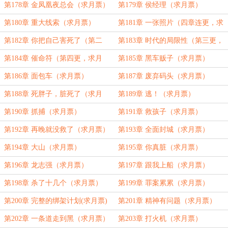
第178章 金凤凰夜总会（求月票）
第179章 侯经理（求月票）
第180章 重大线索（求月票）
第181章 一张照片（四章连更，求
月票）
第182章 你把自己害死了（第二
第183章 时代的局限性（第三更，
更，求月票）
求月票）
第184章 催命符（第四更，求月
第185章 黑车贩子（求月票）
票）
第186章 面包车（求月票）
第187章 废弃码头（求月票）
第188章 死胖子，脏死了（求月
第189章 逃！（求月票）
票）
第190章 抓捕（求月票）
第191章 救孩子（求月票）
第192章 再晚就没救了（求月票）
第193章 全面封城（求月票）
第194章 大山（求月票）
第195章 你真脏（求月票）
第196章 龙志强（求月票）
第197章 跟我上船（求月票）
第198章 杀了十几个（求月票）
第199章 罪案累累（求月票）
第200章 完整的绑架计划(求月票)
第201章 精神有问题（求月票）
第202章 一条道走到黑（求月票）
第203章 打火机（求月票）