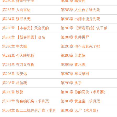
第280章 好事传千里
第281章 猪头肉
第282章 人肉雷达
第283章 人生自古谁无死
第284章 疑罪从无
第285章 出师未捷身先死
第286章 【本卷完】天会亮的
第287章 【新卷开始】认干爹
第288章 【新卷新案】改名
第289章 机井男尸
第290章 牛大姐
第291章 他不会真死了吧
第292章 今天睡地板
第293章 养老院
第294章 有刀又有枪
第295章 查水表
第296章 去安远
第297章 早去早回
第298章 相信我
第299章 扒手
第300章 铁警
第301章 你的同伙（求月票）
第302章 彩色编织袋（求月票）
第303章 黄金宝（求月票）
第304章 四二二机井男尸案（求月
第305章 认尸（求月票）