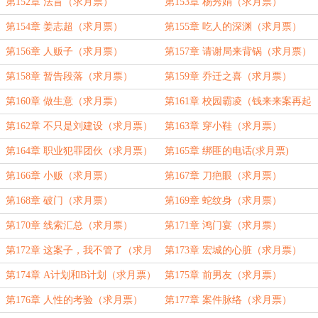
第152章 法盲（求月票）
第153章 杨秀娟（求月票）
第154章 姜志超（求月票）
第155章 吃人的深渊（求月票）
第156章 人贩子（求月票）
第157章 请谢局来背锅（求月票）
第158章 暂告段落（求月票）
第159章 乔迁之喜（求月票）
第160章 做生意（求月票）
第161章 校园霸凌（钱来来案再起
危机，求月票）
第162章 不只是刘建设（求月票）
第163章 穿小鞋（求月票）
第164章 职业犯罪团伙（求月票）
第165章 绑匪的电话(求月票)
第166章 小贩（求月票）
第167章 刀疤眼（求月票）
第168章 破门（求月票）
第169章 蛇纹身（求月票）
第170章 线索汇总（求月票）
第171章 鸿门宴（求月票）
第172章 这案子，我不管了（求月
第173章 宏城的心脏（求月票）
票）
第174章 A计划和B计划（求月票）
第175章 前男友（求月票）
第176章 人性的考验（求月票）
第177章 案件脉络（求月票）