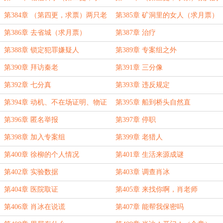
票）
代价
第384章 （第四更，求票）两只老
第385章 矿洞里的女人（求月票）
狐狸
第386章 去省城（求月票）
第387章 治疗
第388章 锁定犯罪嫌疑人
第389章 专案组之外
第390章 拜访秦老
第391章 三分像
第392章 七分真
第393章 违反规定
第394章 动机、不在场证明、物证
第395章 船到桥头自然直
第396章 匿名举报
第397章 停职
第398章 加入专案组
第399章 老猎人
第400章 徐柳的个人情况
第401章 生活来源成谜
第402章 实验数据
第403章 调查肖冰
第404章 医院取证
第405章 来找你啊，肖老师
第406章 肖冰在说谎
第407章 能帮我保密吗