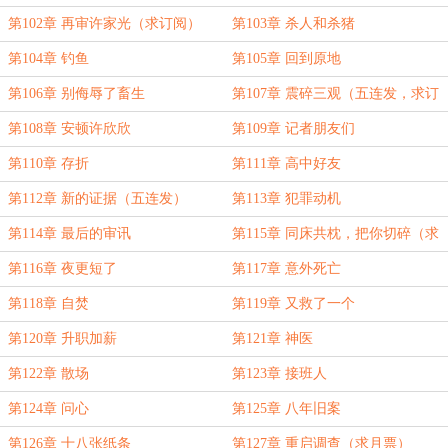
第102章 再审许家光（求订阅）
第103章 杀人和杀猪
第104章 钓鱼
第105章 回到原地
第106章 别侮辱了畜生
第107章 震碎三观（五连发，求订
阅）
第108章 安顿许欣欣
第109章 记者朋友们
第110章 存折
第111章 高中好友
第112章 新的证据（五连发）
第113章 犯罪动机
第114章 最后的审讯
第115章 同床共枕，把你切碎（求
月票）
第116章 夜更短了
第117章 意外死亡
第118章 自焚
第119章 又救了一个
第120章 升职加薪
第121章 神医
第122章 散场
第123章 接班人
第124章 问心
第125章 八年旧案
第126章 十八张纸条
第127章 重启调查（求月票）