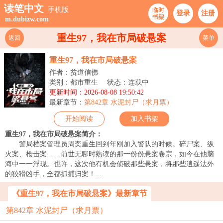
读笔中文
手机版
临时
登录
注册
书架
m.dubizw.com
重生97，我在市局破悬案
返回
菜单
重生97，我在市局破悬案
作者：贫道信佛
类别：都市重生
状态：连载中
更新时间：2026-08-08 19:50:42
最新章节：
第842章 水泥封尸（求月票）
开始阅读
加入书架
重生97，我在市局破悬案简介：
警局档案管理员周奕重生回到年刚加入警队的时候。碎尸案、纵
火案、枪击案……前世无聊时熟读的那一份份悬案卷宗，如今在他脑
海中一一浮现。也许，这次他有机会侦破那些悬案，将那些逍遥法外
的狡猾凶手，全都抓捕归案！...
《重生97，我在市局破悬案》最新章节
第842章 水泥封尸（求月票）