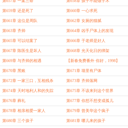
第657章 一案三命
第658章 孩子不能做手术
第659章 还是死了
第660章 一心求死
第661章 这位是周队
第662章 女厕的猫腻
第663章 齐帅
第664章 凶手尸体上的发现
第665章 可以结案了
第666章 于老师是好人
第667章 陈医生是坏人
第668章 光天化日的绑架
第669章 与齐帅的相遇
【新春免费番外·你好，1998】
第670章 黑账
第671章 墙里有尸体
第672章 一家三口，互相残杀
第673章 齐帅落网
第674章 天时地利人和的失踪
第675章 不该来到这个世界
第676章 葬礼
第677章 你想不想变成孤儿
第678章 相亲相爱一家人
第679章 曾美华这个疯子
第680章 三个孩子
第681章 哪儿来的孩子