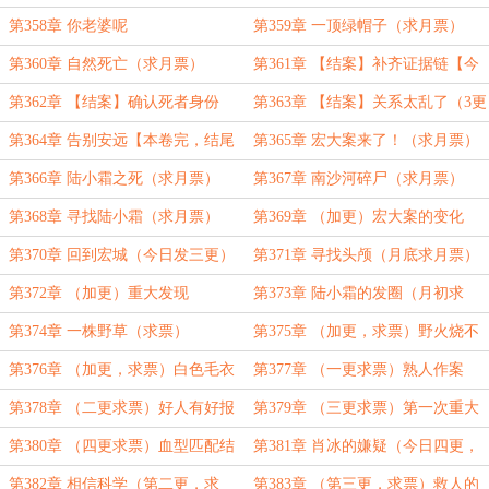
第358章 你老婆呢
第359章 一顶绿帽子（求月票）
第360章 自然死亡（求月票）
第361章 【结案】补齐证据链【今
日1更】
第362章 【结案】确认死者身份
第363章 【结案】关系太乱了（3更
【今日2更】
求月票）
第364章 告别安远【本卷完，结尾
第365章 宏大案来了！（求月票）
炸裂】
第366章 陆小霜之死（求月票）
第367章 南沙河碎尸（求月票）
第368章 寻找陆小霜（求月票）
第369章 （加更）宏大案的变化
（上一章结尾有调整）
第370章 回到宏城（今日发三更）
第371章 寻找头颅（月底求月票）
第372章 （加更）重大发现
第373章 陆小霜的发圈（月初求
票）
第374章 一株野草（求票）
第375章 （加更，求票）野火烧不
尽
第376章 （加更，求票）白色毛衣
第377章 （一更求票）熟人作案
第378章 （二更求票）好人有好报
第379章 （三更求票）第一次重大
案情会议
第380章 （四更求票）血型匹配结
第381章 肖冰的嫌疑（今日四更，
果
求票）
第382章 相信科学（第二更，求
第383章 （第三更，求票）救人的