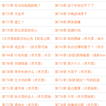
第733章 你当拍电视剧呢？
第734章 这个年你过不了了
第735章 大金牙
第736章 今晚必须拿下
第737章 逃亡？
第738章 两张画像
第739章 群众里面有坏人
第740章 抓捕行动
5月月票抽奖活动公告【奖池上限
第741章 鱼死网破（求月票，抽大
5000块】
奖）
第742章 龙志强！（投月票可抽
第743章 你办过哪些案子？（求月
奖）
票抽奖）
第744章 行动失败（求月票，今日
第745章 [加更]限期破案（感谢Ann
加更）
贵妃打赏的盟主）
第746章 关键线索（求月票）
第747章 第六个人（求月票）
第748章 周市长姓什么（求月票）
第749章 大雷子（求月票）
第750章 立大功的事（求月票）
第751章 [加更]锁定一号的踪迹
（感谢辣味可可的盟主）
第752章 建平镇（求月票）
第753章 疑点重重（月票抽奖）
第755章 孙大雷的女人（求月票抽
第756章 大哥（求月票抽奖）
奖）
第757章 通缉令（求月票）
第758章 画像有问题（求月票）