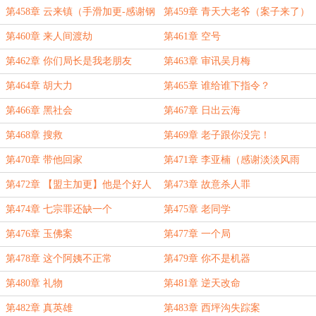
第458章 云来镇（手滑加更-感谢钢
第459章 青天大老爷（案子来了）
铁哥的盟主）
第460章 来人间渡劫
第461章 空号
第462章 你们局长是我老朋友
第463章 审讯吴月梅
第464章 胡大力
第465章 谁给谁下指令？
第466章 黑社会
第467章 日出云海
第468章 搜救
第469章 老子跟你没完！
第470章 带他回家
第471章 李亚楠（感谢淡淡风雨
1987打赏的盟主）
第472章 【盟主加更】他是个好人
第473章 故意杀人罪
第474章 七宗罪还缺一个
第475章 老同学
第476章 玉佛案
第477章 一个局
第478章 这个阿姨不正常
第479章 你不是机器
第480章 礼物
第481章 逆天改命
第482章 真英雄
第483章 西坪沟失踪案