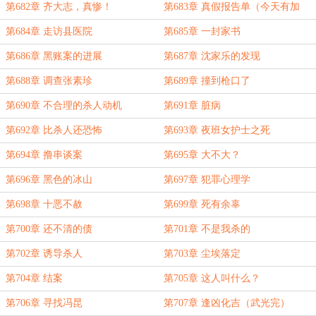
第682章 齐大志，真惨！
第683章 真假报告单（今天有加
更）
第684章 走访县医院
第685章 一封家书
第686章 黑账案的进展
第687章 沈家乐的发现
第688章 调查张素珍
第689章 撞到枪口了
第690章 不合理的杀人动机
第691章 脏病
第692章 比杀人还恐怖
第693章 夜班女护士之死
第694章 撸串谈案
第695章 大不大？
第696章 黑色的冰山
第697章 犯罪心理学
第698章 十恶不赦
第699章 死有余辜
第700章 还不清的债
第701章 不是我杀的
第702章 诱导杀人
第703章 尘埃落定
第704章 结案
第705章 这人叫什么？
第706章 寻找冯昆
第707章 逢凶化吉（武光完）