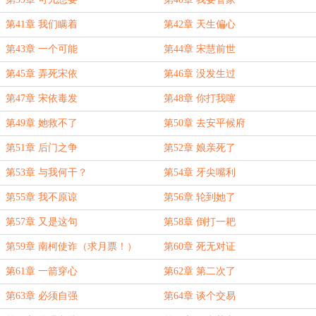
第41章 我们瞒着
第42章 天生偏心
第43章 一个可能
第44章 宋慧前世
第45章 弄死宋依
第46章 没发生过
第47章 宋依毒发
第48章 你打我噻
第49章 她救不了
第50章 去安平候府
第51章 后门之争
第52章 娘亲死了
第53章 与我何干？
第54章 牙尖嘴利
第55章 我不原谅
第56章 轮到她了
第57章 又是这句
第58章 倒打一耙
第59章 南柯使诈（求月票！）
第60章 死无对证
第61章 一箭穿心
第62章 第二次了
第63章 必须自强
第64章 谈个交易