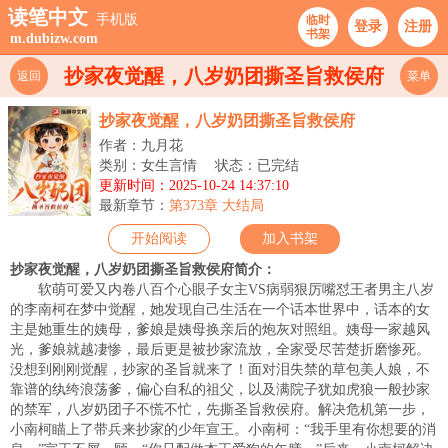
读笔中文
手机版
临时
登录
注册
书架
m.dubizw.com
抄家夜觉醒，八岁奶团撕圣旨救侯府
返回
菜单
抄家夜觉醒，八岁奶团撕圣旨救侯府
作者：九月花
类别：女生言情
状态：已完结
更新时间：2025-10-24 14:37:10
最新章节：
第373章 大结局
开始阅读
加入书架
抄家夜觉醒，八岁奶团撕圣旨救侯府简介：
软萌可爱又内卷八百个心眼子女主VS病弱狠厉嘴怼王者男主八岁
的李南柯在梦中觉醒，她发现自己生活在一个话本世界中，话本的女
主是她重生的姨母，爹娘是姨母换亲后的炮灰对照组。姨母一家越风
光，爹娘就越凄惨，最后更是被抄家流放，全家受尽苦楚折磨惨死。
没想到刚刚觉醒，抄家的圣旨就来了！面对泪失禁的草包美人娘，不
靠谱的纨绔浪荡爹，偏心自私的祖父，以及满院子犹如虎狼一般抄家
的禁军，八岁奶团子不慌不忙，先撕圣旨救侯府。解决危机第一步，
小南柯瞄上了带兵来抄家的少年宣王。小南柯：“我手里有你想要的消