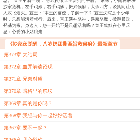
息。”宣王不屑一顾，“你只配做本王爱狗的午膳。”后来，小南柯解决
抄家危机，左手鸡娘，右手鸡爹，振兴侯府，大杀四方，谈笑间让仇
人灰飞烟灭。宣王：“本王的幕僚，了解一下？”宣王沈琮是个少年
时，只想能活着就行。后来，宣王遇神杀神，遇魔杀魔，掀翻暴政，
登基为帝。身边人：您一开始不是只想活着吗？宣王默默在心里叹
息：心爱的小姑娘走...
《抄家夜觉醒，八岁奶团撕圣旨救侯府》最新章节
第373章 大结局
第372章 血咒解遗诏现！
第371章 兄弟对质
第370章 暗格里的祭坛
第369章 真的是你吗？
第368章 我想与你一起好好活着
第367章 要不一起？
第366章 我心悦你