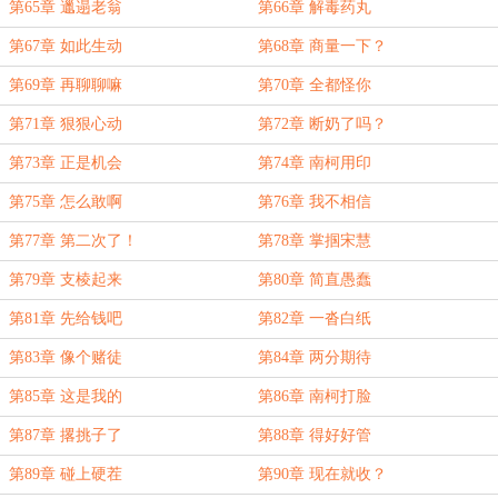
第65章 邋遢老翁
第66章 解毒药丸
第67章 如此生动
第68章 商量一下？
第69章 再聊聊嘛
第70章 全都怪你
第71章 狠狠心动
第72章 断奶了吗？
第73章 正是机会
第74章 南柯用印
第75章 怎么敢啊
第76章 我不相信
第77章 第二次了！
第78章 掌掴宋慧
第79章 支棱起来
第80章 简直愚蠢
第81章 先给钱吧
第82章 一沓白纸
第83章 像个赌徒
第84章 两分期待
第85章 这是我的
第86章 南柯打脸
第87章 撂挑子了
第88章 得好好管
第89章 碰上硬茬
第90章 现在就收？