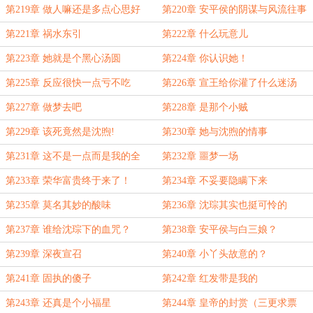
第219章 做人嘛还是多点心思好
第220章 安平侯的阴谋与风流往事
第221章 祸水东引
第222章 什么玩意儿
第223章 她就是个黑心汤圆
第224章 你认识她！
第225章 反应很快一点亏不吃
第226章 宣王给你灌了什么迷汤
第227章 做梦去吧
第228章 是那个小贼
第229章 该死竟然是沈煦!
第230章 她与沈煦的情事
第231章 这不是一点而是我的全
第232章 噩梦一场
部！
第233章 荣华富贵终于来了！
第234章 不妥要隐瞒下来
第235章 莫名其妙的酸味
第236章 沈琮其实也挺可怜的
第237章 谁给沈琮下的血咒？
第238章 安平侯与白三娘？
第239章 深夜宣召
第240章 小丫头故意的？
第241章 固执的傻子
第242章 红发带是我的
第243章 还真是个小福星
第244章 皇帝的封赏（三更求票