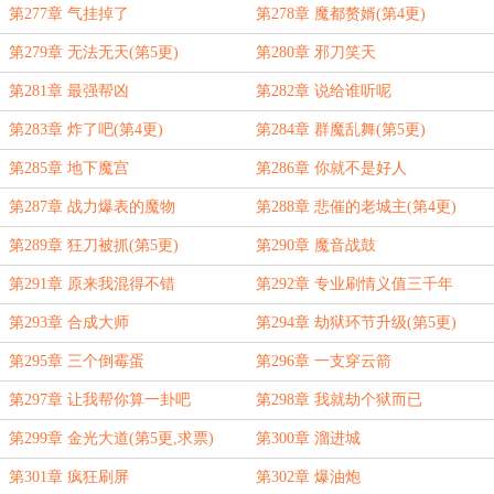
第277章 气挂掉了
第278章 魔都赘婿(第4更)
第279章 无法无天(第5更)
第280章 邪刀笑天
第281章 最强帮凶
第282章 说给谁听呢
第283章 炸了吧(第4更)
第284章 群魔乱舞(第5更)
第285章 地下魔宫
第286章 你就不是好人
第287章 战力爆表的魔物
第288章 悲催的老城主(第4更)
第289章 狂刀被抓(第5更)
第290章 魔音战鼓
第291章 原来我混得不错
第292章 专业刷情义值三千年
第293章 合成大师
第294章 劫狱环节升级(第5更)
第295章 三个倒霉蛋
第296章 一支穿云箭
第297章 让我帮你算一卦吧
第298章 我就劫个狱而已
第299章 金光大道(第5更,求票)
第300章 溜进城
第301章 疯狂刷屏
第302章 爆油炮