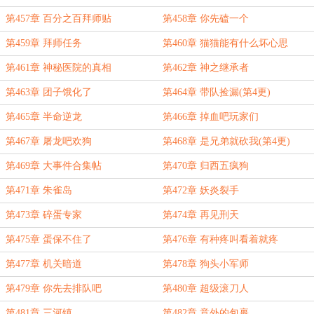
第457章 百分之百拜师贴
第458章 你先磕一个
第459章 拜师任务
第460章 猫猫能有什么坏心思
第461章 神秘医院的真相
第462章 神之继承者
第463章 团子饿化了
第464章 带队捡漏(第4更)
第465章 半命逆龙
第466章 掉血吧玩家们
第467章 屠龙吧欢狗
第468章 是兄弟就砍我(第4更)
第469章 大事件合集帖
第470章 归西五疯狗
第471章 朱雀岛
第472章 妖炎裂手
第473章 碎蛋专家
第474章 再见刑天
第475章 蛋保不住了
第476章 有种疼叫看着就疼
第477章 机关暗道
第478章 狗头小军师
第479章 你先去排队吧
第480章 超级滚刀人
第481章 三河镇
第482章 意外的包裹