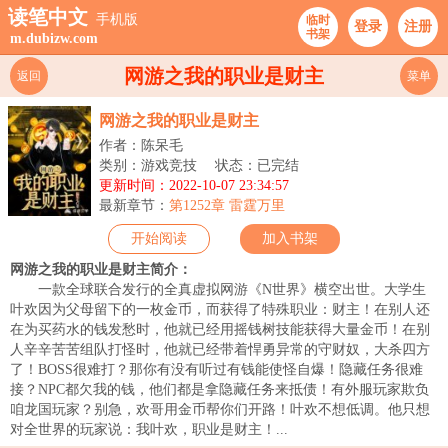
读笔中文
手机版
临时
登录
注册
书架
m.dubizw.com
网游之我的职业是财主
返回
菜单
网游之我的职业是财主
作者：陈呆毛
类别：游戏竞技
状态：已完结
更新时间：2022-10-07 23:34:57
最新章节：
第1252章 雷霆万里
开始阅读
加入书架
网游之我的职业是财主简介：
一款全球联合发行的全真虚拟网游《N世界》横空出世。大学生
叶欢因为父母留下的一枚金币，而获得了特殊职业：财主！在别人还
在为买药水的钱发愁时，他就已经用摇钱树技能获得大量金币！在别
人辛辛苦苦组队打怪时，他就已经带着悍勇异常的守财奴，大杀四方
了！BOSS很难打？那你有没有听过有钱能使怪自爆！隐藏任务很难
接？NPC都欠我的钱，他们都是拿隐藏任务来抵债！有外服玩家欺负
咱龙国玩家？别急，欢哥用金币帮你们开路！叶欢不想低调。他只想
对全世界的玩家说：我叶欢，职业是财主！...