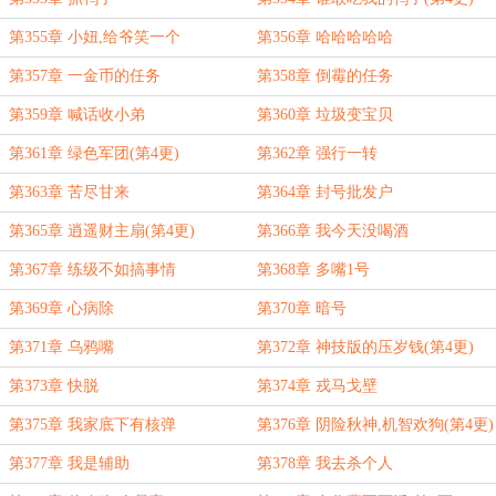
第355章 小妞,给爷笑一个
第356章 哈哈哈哈哈
第357章 一金币的任务
第358章 倒霉的任务
第359章 喊话收小弟
第360章 垃圾变宝贝
第361章 绿色军团(第4更)
第362章 强行一转
第363章 苦尽甘来
第364章 封号批发户
第365章 逍遥财主扇(第4更)
第366章 我今天没喝酒
第367章 练级不如搞事情
第368章 多嘴1号
第369章 心病除
第370章 暗号
第371章 乌鸦嘴
第372章 神技版的压岁钱(第4更)
第373章 快脱
第374章 戎马戈壁
第375章 我家底下有核弹
第376章 阴险秋神,机智欢狗(第4更)
第377章 我是辅助
第378章 我去杀个人