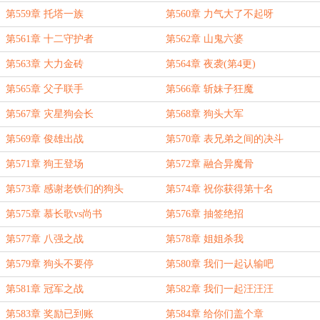
第559章 托塔一族
第560章 力气大了不起呀
第561章 十二守护者
第562章 山鬼六婆
第563章 大力金砖
第564章 夜袭(第4更)
第565章 父子联手
第566章 斩妹子狂魔
第567章 灾星狗会长
第568章 狗头大军
第569章 俊雄出战
第570章 表兄弟之间的决斗
第571章 狗王登场
第572章 融合异魔骨
第573章 感谢老铁们的狗头
第574章 祝你获得第十名
第575章 慕长歌vs尚书
第576章 抽签绝招
第577章 八强之战
第578章 姐姐杀我
第579章 狗头不要停
第580章 我们一起认输吧
第581章 冠军之战
第582章 我们一起汪汪汪
第583章 奖励已到账
第584章 给你们盖个章