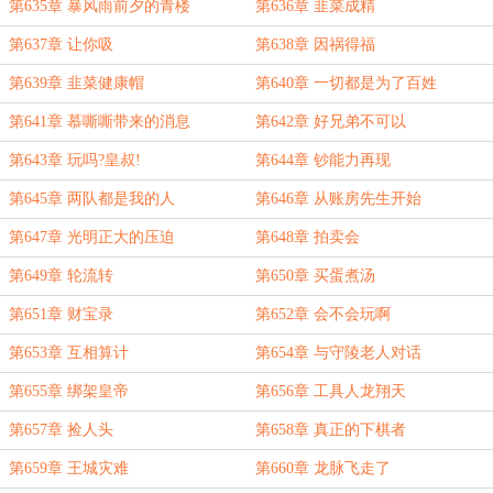
第635章 暴风雨前夕的青楼
第636章 韭菜成精
第637章 让你吸
第638章 因祸得福
第639章 韭菜健康帽
第640章 一切都是为了百姓
第641章 慕嘶嘶带来的消息
第642章 好兄弟不可以
第643章 玩吗?皇叔!
第644章 钞能力再现
第645章 两队都是我的人
第646章 从账房先生开始
第647章 光明正大的压迫
第648章 拍卖会
第649章 轮流转
第650章 买蛋煮汤
第651章 财宝录
第652章 会不会玩啊
第653章 互相算计
第654章 与守陵老人对话
第655章 绑架皇帝
第656章 工具人龙翔天
第657章 捡人头
第658章 真正的下棋者
第659章 王城灾难
第660章 龙脉飞走了