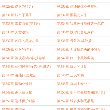
第329章 借兵(第4更)
第330章 你还说你不是哪吒
第331章 认个干儿子
第332章 黑菱的未来
第333章 套装特效(第4更)
第334章 我拿神技卷轴轰死你们
第335章 天雷滚滚
第336章 找你代言纸尿裤
第337章 凶猛的黑龙小队
第338章 号角吹,战鼓擂
第339章 骑兵VS奇兵
第340章 无敌疯老头的小算盘
第341章 神技卷轴vs神技卷轴
第342章 好一个英雄救美
第343章 你们过来呀(第4更,求票)
第344章 坑人的计划
第345章 百燕归,黑焰起
第346章 三头黑鸦
第347章 情动化蝶时
第348章 杀城主专业户
第349章 杀人放火杖
第350章 咱不能做那曹贼(第4更)
第351章 选择保护对象
第352章 钱多多和亮晶晶
第353章 抓鸭子
第354章 谁敢吃我的鸭子(第4更)