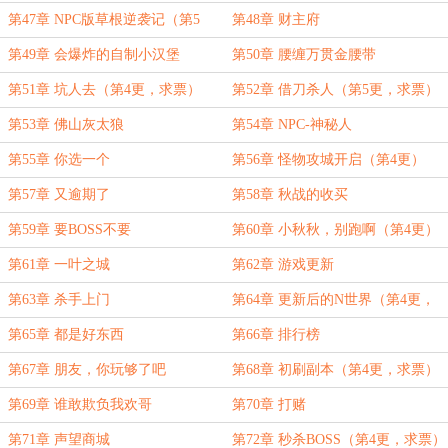
票）
第47章 NPC版草根逆袭记（第5
第48章 财主府
更）
第49章 会爆炸的自制小汉堡
第50章 腰缠万贯金腰带
第51章 坑人去（第4更，求票）
第52章 借刀杀人（第5更，求票）
第53章 佛山灰太狼
第54章 NPC-神秘人
第55章 你选一个
第56章 怪物攻城开启（第4更）
第57章 又逾期了
第58章 秋战的收买
第59章 要BOSS不要
第60章 小秋秋，别跑啊（第4更）
第61章 一叶之城
第62章 游戏更新
第63章 杀手上门
第64章 更新后的N世界（第4更，
求票）
第65章 都是好东西
第66章 排行榜
第67章 朋友，你玩够了吧
第68章 初刷副本（第4更，求票）
第69章 谁敢欺负我欢哥
第70章 打赌
第71章 声望商城
第72章 秒杀BOSS（第4更，求票）