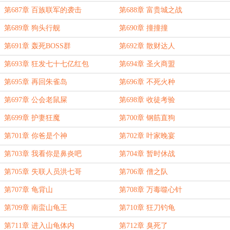
第687章 百族联军的袭击
第688章 富贵城之战
第689章 狗头行舰
第690章 撞撞撞
第691章 轰死BOSS群
第692章 散财达人
第693章 狂发七十七亿红包
第694章 圣火商盟
第695章 再回朱雀岛
第696章 不死火种
第697章 公会老鼠屎
第698章 收徒考验
第699章 护妻狂魔
第700章 钢筋直狗
第701章 你爸是个神
第702章 叶家晚宴
第703章 我看你是鼻炎吧
第704章 暂时休战
第705章 失联人员洪七哥
第706章 僧之队
第707章 龟背山
第708章 万毒噬心针
第709章 南蛮山龟王
第710章 狂刀钓龟
第711章 进入山龟体内
第712章 臭死了