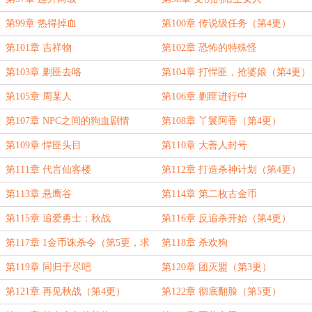
第99章 热得掉血
第100章 传说级任务（第4更）
第101章 吉祥物
第102章 恐怖的特殊怪
第103章 剿匪去咯
第104章 打悍匪，抢婆娘（第4更）
第105章 周某人
第106章 剿匪进行中
第107章 NPC之间的狗血剧情
第108章 丫鬟阿香（第4更）
第109章 悍匪头目
第110章 大善人封号
第111章 代言仙客楼
第112章 打造杀神计划（第4更）
第113章 悬鹰谷
第114章 第二枚古金币
第115章 追爱勇士：秋战
第116章 反追杀开始（第4更）
第117章 1金币诛杀令（第5更，求
第118章 杀欢狗
票）
第119章 同归于尽吧
第120章 团灭盟（第3更）
第121章 再见秋战（第4更）
第122章 彻底翻脸（第5更）