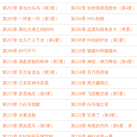
第201章 谁当出头鸟（第3更）
第202章 你抢我来我抢你（第4更）
第203章 一环套一环（第5更）
第204章 NPC劫镖
第205章 两位大佬之间的PK
第206章 这票到底有多大（求票）
第207章 拉几个人下水（第4更）
第208章 纠结的叶欢（第5更）
第209章 好巧不巧
第210章 嗷嗷叫呀嗷嗷叫
第211章 满盘皆输的秋神（第3更）
第212章 神技：神力降临（第4更）
第213章 百万金龙击（第5更）
第214章 百万伤害值
第215章 江东军神冷若霜
第216章 两天赚两亿
第217章 富贵钱庄（第4更）
第218章 飞跃断空崖（第5更）
第219章 小白马觉醒
第220章 白马城之变
第221章 夫妻决裂
第222章 它来了（第4更）
第223章 黑炎恶马（第5更）
第224章 奇怪的丹药（第6更，求
票）
第225章 年纪轻轻不懂节制
第226章 神行步第一重