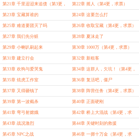
第21章 千里迢迢来追债（第3更，
第22章 摇人（第4更，求票）
求银票）
第23章 宝藏算谁的
第24章 这要怎么打
第25章 难道要团灭了吗
第26章 收取宝藏（第4更，求票）
第27章 我们先分赃
第28章 夏沫走了
第29章 小喇叭刷起来
第30章 1000万（第4更，求票）
第31章 建立行会
第32章 新租客
第33章 欢狗与爱哭鬼
第34章 这群人，欠坑！（第4更，
求票）
第35章 炫虎工作室
第36章 复活吧，僵尸
第37章 又得砸钱了
第38章 阵营任务（第4更，求票）
第39章 第一波截杀
第40章 正面硬刚
第41章 弯弓射嫦娥
第42章 桥上大混战（第4更，求
票）
第43章 战况激烈
第44章 关键时刻的救援
第45章 NPC之战
第46章 一掷十万金（第4更，求