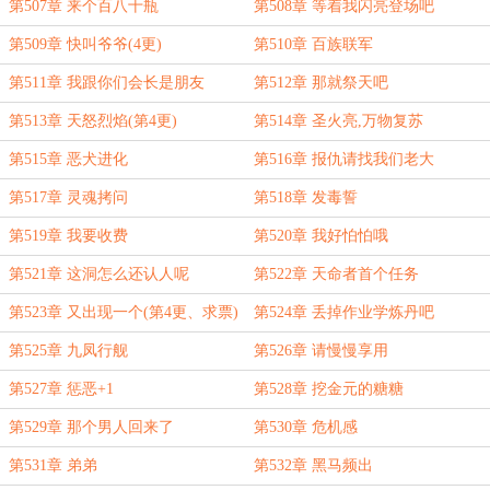
第507章 来个百八十瓶
第508章 等着我闪亮登场吧
第509章 快叫爷爷(4更)
第510章 百族联军
第511章 我跟你们会长是朋友
第512章 那就祭天吧
第513章 天怒烈焰(第4更)
第514章 圣火亮,万物复苏
第515章 恶犬进化
第516章 报仇请找我们老大
第517章 灵魂拷问
第518章 发毒誓
第519章 我要收费
第520章 我好怕怕哦
第521章 这洞怎么还认人呢
第522章 天命者首个任务
第523章 又出现一个(第4更、求票)
第524章 丢掉作业学炼丹吧
第525章 九凤行舰
第526章 请慢慢享用
第527章 惩恶+1
第528章 挖金元的糖糖
第529章 那个男人回来了
第530章 危机感
第531章 弟弟
第532章 黑马频出