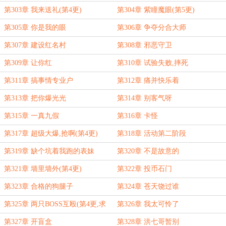
第303章 我来送礼(第4更)
第304章 紫瞳魔眼(第5更)
第305章 你是我的眼
第306章 争夺分合大师
第307章 建设红名村
第308章 邪恶守卫
第309章 让你红
第310章 试验失败,摔死
第311章 搞事情专业户
第312章 痛并快乐着
第313章 把你爆光光
第314章 别客气呀
第315章 一真九假
第316章 卡怪
第317章 超级大爆,抢啊(第4更)
第318章 活动第二阶段
第319章 缺个坑着我跑的表妹
第320章 不是故意的
第321章 墙里墙外(第4更)
第322章 投币石门
第323章 合格的狗腿子
第324章 苍天饶过谁
第325章 两只BOSS互殴(第4更,求
第326章 我太可怜了
票)
第327章 开盲盒
第328章 洪七哥暂别