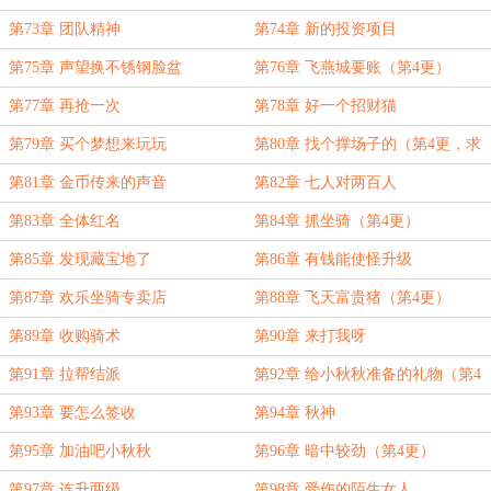
第73章 团队精神
第74章 新的投资项目
第75章 声望换不锈钢脸盆
第76章 飞燕城要账（第4更）
第77章 再抢一次
第78章 好一个招财猫
第79章 买个梦想来玩玩
第80章 找个撑场子的（第4更，求
票）
第81章 金币传来的声音
第82章 七人对两百人
第83章 全体红名
第84章 抓坐骑（第4更）
第85章 发现藏宝地了
第86章 有钱能使怪升级
第87章 欢乐坐骑专卖店
第88章 飞天富贵猪（第4更）
第89章 收购骑术
第90章 来打我呀
第91章 拉帮结派
第92章 给小秋秋准备的礼物（第4
更）
第93章 要怎么签收
第94章 秋神
第95章 加油吧小秋秋
第96章 暗中较劲（第4更）
第97章 连升两级
第98章 受伤的陌生女人