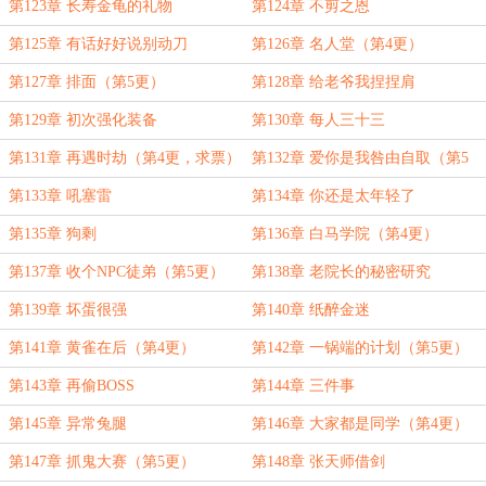
第123章 长寿金龟的礼物
第124章 不剪之恩
第125章 有话好好说别动刀
第126章 名人堂（第4更）
第127章 排面（第5更）
第128章 给老爷我捏捏肩
第129章 初次强化装备
第130章 每人三十三
第131章 再遇时劫（第4更，求票）
第132章 爱你是我咎由自取（第5
更）
第133章 吼塞雷
第134章 你还是太年轻了
第135章 狗剩
第136章 白马学院（第4更）
第137章 收个NPC徒弟（第5更）
第138章 老院长的秘密研究
第139章 坏蛋很强
第140章 纸醉金迷
第141章 黄雀在后（第4更）
第142章 一锅端的计划（第5更）
第143章 再偷BOSS
第144章 三件事
第145章 异常兔腿
第146章 大家都是同学（第4更）
第147章 抓鬼大赛（第5更）
第148章 张天师借剑