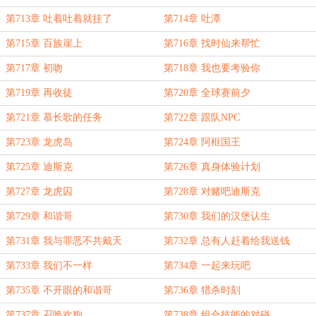
第713章 吐着吐着就挂了
第714章 吐潭
第715章 百族崖上
第716章 找时仙来帮忙
第717章 初吻
第718章 我也要考验你
第719章 再收徒
第720章 全球赛前夕
第721章 慕长歌的任务
第722章 跟队NPC
第723章 龙虎岛
第724章 阿框国王
第725章 迪斯克
第726章 真身体验计划
第727章 龙虎囚
第728章 对赌吧迪斯克
第729章 和谐哥
第730章 我们的汉堡认生
第731章 我与罪恶不共戴天
第732章 总有人赶着给我送钱
第733章 我们不一样
第734章 一起来玩吧
第735章 不开眼的和谐哥
第736章 猎杀时刻
第737章 召唤欢狗
第738章 组合技能的对碰