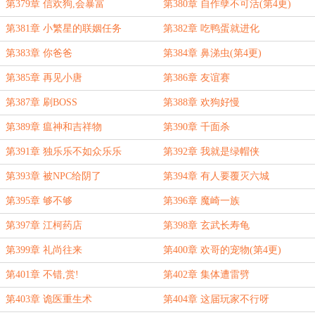
第379章 信欢狗,会暴富
第380章 自作孽不可活(第4更)
第381章 小繁星的联姻任务
第382章 吃鸭蛋就进化
第383章 你爸爸
第384章 鼻涕虫(第4更)
第385章 再见小唐
第386章 友谊赛
第387章 刷BOSS
第388章 欢狗好慢
第389章 瘟神和吉祥物
第390章 千面杀
第391章 独乐乐不如众乐乐
第392章 我就是绿帽侠
第393章 被NPC给阴了
第394章 有人要覆灭六城
第395章 够不够
第396章 魔崎一族
第397章 江柯药店
第398章 玄武长寿龟
第399章 礼尚往来
第400章 欢哥的宠物(第4更)
第401章 不错,赏!
第402章 集体遭雷劈
第403章 诡医重生术
第404章 这届玩家不行呀