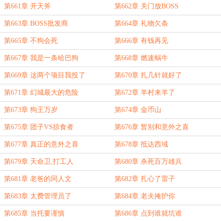
第661章 开天斧
第662章 关门放BOSS
第663章 BOSS批发商
第664章 礼物欠条
第665章 不狗会死
第666章 有钱再见
第667章 我是一条哈巴狗
第668章 燃速蜗牛
第669章 这两个项目我投了
第670章 扎几针就好了
第671章 幻城最大的危险
第672章 羊村来羊了
第673章 狗王万岁
第674章 金币山
第675章 团子VS掠食者
第676章 暂别和意外之喜
第677章 真正的意外之喜
第678章 抵达西域
第679章 天命卫,打工人
第680章 杀死百万雄兵
第681章 老爸的同人文
第682章 扎心了雷子
第683章 太费管理员了
第684章 老夫掩护你
第685章 当托要谨慎
第686章 点到谁就坑谁