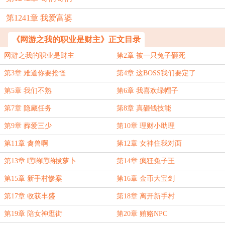
第1241章 我爱富婆
《网游之我的职业是财主》正文目录
网游之我的职业是财主
第2章 被一只兔子砸死
第3章 难道你要抢怪
第4章 这BOSS我们要定了
第5章 我们不熟
第6章 我喜欢绿帽子
第7章 隐藏任务
第8章 真砸钱技能
第9章 葬爱三少
第10章 理财小助理
第11章 禽兽啊
第12章 女神住我对面
第13章 嘿哟嘿哟拔萝卜
第14章 疯狂兔子王
第15章 新手村惨案
第16章 金币大宝剑
第17章 收获丰盛
第18章 离开新手村
第19章 陪女神逛街
第20章 贿赂NPC