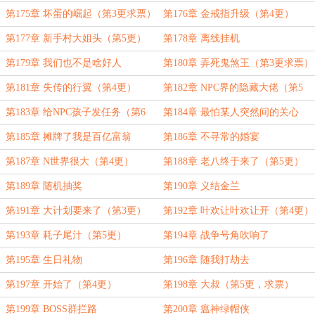
第175章 坏蛋的崛起（第3更求票）
第176章 金戒指升级（第4更）
第177章 新手村大姐头（第5更）
第178章 离线挂机
第179章 我们也不是啥好人
第180章 弄死鬼煞王（第3更求票）
第181章 失传的行翼（第4更）
第182章 NPC界的隐藏大佬（第5
更）
第183章 给NPC孩子发任务（第6
第184章 最怕某人突然间的关心
更）
第185章 摊牌了我是百亿富翁
第186章 不寻常的婚宴
第187章 N世界很大（第4更）
第188章 老八终于来了（第5更）
第189章 随机抽奖
第190章 义结金兰
第191章 大计划要来了（第3更）
第192章 叶欢让叶欢让开（第4更）
第193章 耗子尾汁（第5更）
第194章 战争号角吹响了
第195章 生日礼物
第196章 随我打劫去
第197章 开始了（第4更）
第198章 大叔（第5更，求票）
第199章 BOSS群拦路
第200章 瘟神绿帽侠