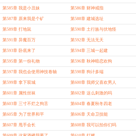
第585章 我是小丑妹
第586章 财神戒指
第587章 原来我是个矿
第588章 建城选址
第589章 打地鼠
第590章 土行族与伏地怪
第591章 异魔百万
第592章 无法无天
第593章 卧底来了
第594章 三城一起建
第595章 第一份礼物
第596章 秋神暗恋欢狗
第597章 我也会使用神技卷轴
第598章 狗计多端
第599章 拿下双城
第600章 我师父喜欢男人
第601章 属性丝袜
第602章 这么刺激的吗
第603章 三寸不烂之狗舌
第604章 春夏秋冬四老
第605章 为了世界和平
第606章 天命卫技能
第607章 甩手会长
第608章 我可以拍你们吗
第609章 这家酒楼我要了
第610章 打赌