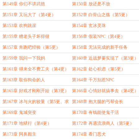
第149章 你们不讲武德
第150章 放还是不放
第151章 又玩大了（第4更）
第152章 白骨山之殇（第5更）
第153章 欢狗跳崖
第154章 玄冰灵珠
第155章 糟老头子坏得很
第156章 假装NPC（第4更）
第157章 奔跑吧经验（第5更）
第158章 无法完成的新手任务
第159章 我问一下我妈
第160章 近战梦要实现了（第3更）
第161章 得来全不费工夫（第4更）
第162章 处心积虑（第5更）
第163章 取你狗命的人
第164章 千万别惹NPC
第165章 好戏才刚刚开始（第3更）
第166章 心情好就搞事去（第4更）
第167章 冰与火的较量（第5更、求
第168章 抱大腿的丐帮会长
票）
第169章 鬼城突变
第170章 有钱能使鬼干活
第171章 地狱行（第4更）
第172章 再遇流浪商人（第5更）
第173章 阿鼻殿主
第174章 看门恶犬