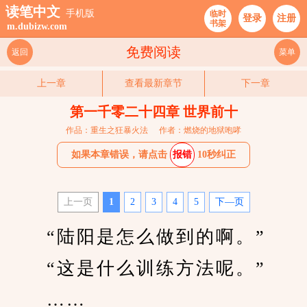
读笔中文
手机版
临时
登录
注册
书架
m.dubizw.com
免费阅读
返回
菜单
上一章
查看最新章节
下一章
第一千零二十四章 世界前十
作品：重生之狂暴火法
作者：燃烧的地狱咆哮
如果本章错误，请点击
报错
10秒纠正
上一页
1
2
3
4
5
下—页
　　“陆阳是怎么做到的啊。”
　　“这是什么训练方法呢。”
　　……