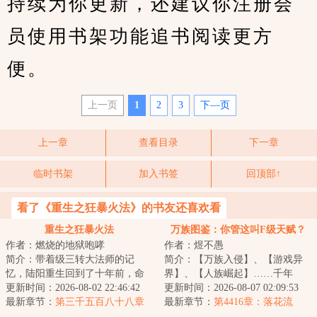
持续为你更新，还建议你注册会
员使用书架功能追书阅读更方
便。
上一页
1
2
3
下—页
上一章
查看目录
下一章
临时书架
加入书签
回顶部↑
看了《重生之狂暴火法》的书友还喜欢看
重生之狂暴火法
万族图鉴：你管这叫F级天赋？
作者：燃烧的地狱咆哮
作者：煜不愚
简介：带着级三转大法师的记
简介：【万族入侵】、【游戏异
忆，陆阳重生回到了十年前，命
界】、【人族崛起】……千年
运跟他开了一个玩笑，曾经失去
更新时间：2026-08-02 22:46:42
前，昊天塔降临蓝星，万族入
更新时间：2026-08-07 02:09:53
过的，被夺走的，...
最新章节：
第三千五百八十八章
侵，以樱花国覆灭开...
最新章节：
第4416章：落花流
挑拨离间
水，高抬贵手！