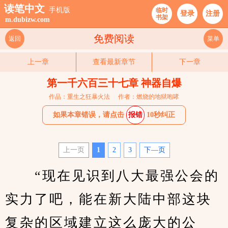
读笔中文
手机版
临时
登录
注册
书架
m.dubizw.com
免费阅读
返回
菜单
上一章
查看最新章节
下一章
第一千六百三十七章 神器自爆
作品：重生之狂暴火法
作者：燃烧的地狱咆哮
如果本章错误，请点击
报错
10秒纠正
上一页
1
2
3
下—页
　　“现在见识到八大最强公会的
实力了吧，能在新大陆中部这块
复杂的区域建立这么庞大的公