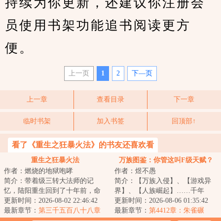
持续为你更新，还建议你注册会
员使用书架功能追书阅读更方
便。
上一页
1
2
下—页
上一章
查看目录
下一章
临时书架
加入书签
回顶部↑
看了《重生之狂暴火法》的书友还喜欢看
重生之狂暴火法
万族图鉴：你管这叫F级天赋？
作者：燃烧的地狱咆哮
作者：煜不愚
简介：带着级三转大法师的记
简介：【万族入侵】、【游戏异
忆，陆阳重生回到了十年前，命
界】、【人族崛起】……千年
运跟他开了一个玩笑，曾经失去
更新时间：2026-08-02 22:46:42
前，昊天塔降临蓝星，万族入
更新时间：2026-08-06 01:35:42
过的，被夺走的，...
最新章节：
第三千五百八十八章
侵，以樱花国覆灭开...
最新章节：
第4412章：朱雀碾
挑拨离间
压，屠杀盛宴！