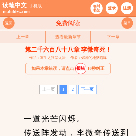
读笔中文
手机版
临时
登录
注册
书架
m.dubizw.com
免费阅读
返回
菜单
上一章
查看最新章节
下一章
第二千六百八十八章 李微奇死！
作品：重生之狂暴火法
作者：燃烧的地狱咆哮
如果本章错误，请点击
报错
10秒纠正
上一页
1
2
下—页
 　　一道光芒闪烁。
 　　传送阵发动，李微奇传送到