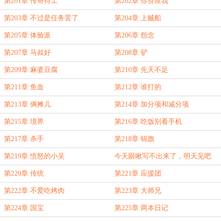
第201章 传奇特工
第202章 你答应我
第203章 不过是任务罢了
第204章 上贼船
第205章 体验派
第206章 怨念
第207章 马叔好
第208章 驴
第209章 麻婆豆腐
第210章 先天不足
第211章 鱼血
第212章 谁打的
第213章 俩摊儿
第214章 加分项和减分项
第215章 境界
第216章 吃饭别看手机
第217章 杀手
第218章 锦旗
第219章 愤怒的小吴
今天眼瞅写不出来了，明天见吧
第220章 传统
第221章 应援团
第222章 不爱吃烤肉
第223章 大师兄
第224章 国宝
第225章 两本日记