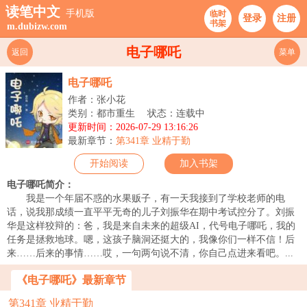
读笔中文
手机版
临时
登录
注册
书架
m.dubizw.com
电子哪吒
返回
菜单
电子哪吒
作者：张小花
类别：都市重生
状态：连载中
更新时间：2026-07-29 13:16:26
最新章节：
第341章 业精于勤
开始阅读
加入书架
电子哪吒简介：
我是一个年届不惑的水果贩子，有一天我接到了学校老师的电
话，说我那成绩一直平平无奇的儿子刘振华在期中考试控分了。刘振
华是这样狡辩的：爸，我是来自未来的超级AI，代号电子哪吒，我的
任务是拯救地球。嗯，这孩子脑洞还挺大的，我像你们一样不信！后
来……后来的事情……哎，一句两句说不清，你自己点进来看吧。...
《电子哪吒》最新章节
第341章 业精于勤