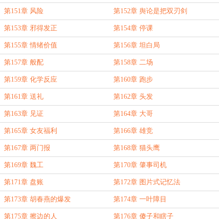
第151章 风险
第152章 舆论是把双刃剑
第153章 邪得发正
第154章 停课
第155章 情绪价值
第156章 坦白局
第157章 般配
第158章 二场
第159章 化学反应
第160章 跑步
第161章 送礼
第162章 头发
第163章 见证
第164章 大哥
第165章 女友福利
第166章 雄竞
第167章 两门报
第168章 猫头鹰
第169章 魏工
第170章 肇事司机
第171章 盘账
第172章 图片式记忆法
第173章 胡春燕的爆发
第174章 一叶障目
第175章 擦边的人
第176章 傻子和瞎子