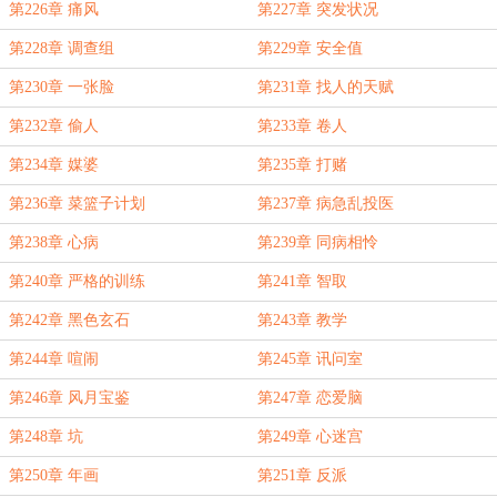
第226章 痛风
第227章 突发状况
第228章 调查组
第229章 安全值
第230章 一张脸
第231章 找人的天赋
第232章 偷人
第233章 卷人
第234章 媒婆
第235章 打赌
第236章 菜篮子计划
第237章 病急乱投医
第238章 心病
第239章 同病相怜
第240章 严格的训练
第241章 智取
第242章 黑色玄石
第243章 教学
第244章 喧闹
第245章 讯问室
第246章 风月宝鉴
第247章 恋爱脑
第248章 坑
第249章 心迷宫
第250章 年画
第251章 反派