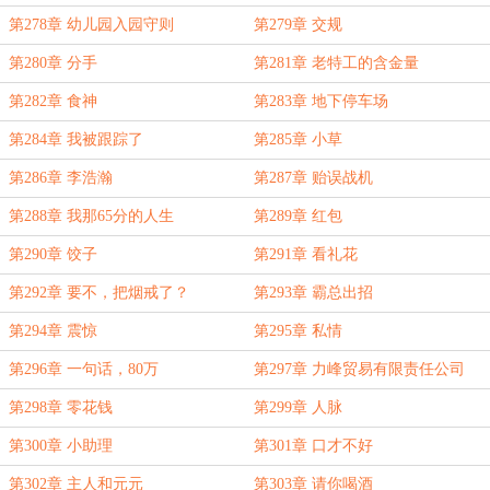
第278章 幼儿园入园守则
第279章 交规
第280章 分手
第281章 老特工的含金量
第282章 食神
第283章 地下停车场
第284章 我被跟踪了
第285章 小草
第286章 李浩瀚
第287章 贻误战机
第288章 我那65分的人生
第289章 红包
第290章 饺子
第291章 看礼花
第292章 要不，把烟戒了？
第293章 霸总出招
第294章 震惊
第295章 私情
第296章 一句话，80万
第297章 力峰贸易有限责任公司
第298章 零花钱
第299章 人脉
第300章 小助理
第301章 口才不好
第302章 主人和元元
第303章 请你喝酒