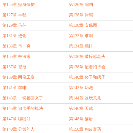
第125章 贴身保护
第126章 编制
第127章 神秘
第128章 厨霸
第129章 信任
第130章 安保图
第131章 进化
第132章 谁啊
第133章 市一突
第134章 编排
第135章 书法家
第136章 破碎感老头
第137章 警报
第138章 记者招待会
第139章 两份工资
第140章 傻子和瞎子
第141章 咖啡
第142章 奶泡
第143章 一切都回来了
第144章 这玩意儿
第145章 狙击手的枪法
第146章 天赋
第147章 嗤啦叮
第148章 猫语
第149章 分饭的人
第150章 狗皮膏药